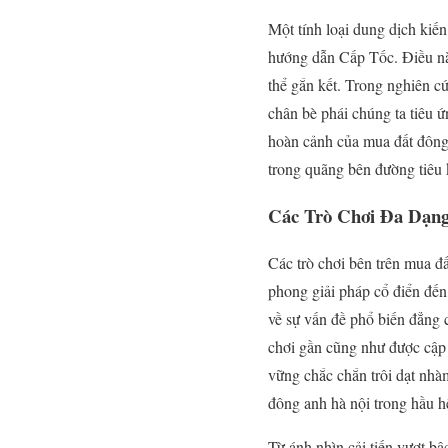
Một tính loại dung dịch kiến 
hướng dẫn Cấp Tốc. Điều này
thể gắn kết. Trong nghiên cứ
chân bè phái chúng ta tiêu 
hoàn cảnh của mua đất đông 
trong quãng bên đường tiêu 
Các Trò Chơi Đa Dạn
Các trò chơi bên trên mua đ
phong giải pháp cổ điển đến 
về sự vấn đề phổ biến đẳng c
chơi gần cũng như được cập 
vững chắc chắn trôi dạt nhà
đông anh hà nội trong hầu h
Từ ánh nhìn cải tiến vượt bậc