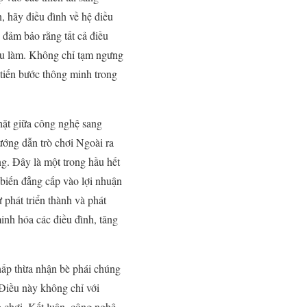
, hãy điều đình về hệ điều
 đảm bảo rằng tất cả điều
ầu làm. Không chỉ tạm ngưng
 tiến bước thông minh trong
hặt giữa công nghệ sang
ướng dẫn trò chơi Ngoài ra
ng. Đây là một trong hầu hết
ổ biến đẳng cấp vào lợi nhuận
 phát triển thành và phát
inh hóa các điều đình, tăng
hấp thừa nhận bè phái chúng
. Điều này không chỉ với
ò chơi. Kết luận, công nghệ