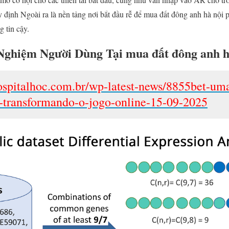
 định Ngoài ra là nền tảng nơi bắt đầu rễ để mua đất đông anh hà nội 
 tin cậy.
Nghiệm Người Dùng Tại mua đất đông anh h
hospitalhoc.com.br/wp-latest-news/8855bet-um
a-transformando-o-jogo-online-15-09-2025