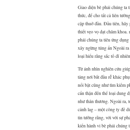
Giao diện bè phái chúng ta 
thức, để cho tất cả liên tư
cập thuở đầu. Đầu tiên, hãy 
thiết vẹo vọ dạt chăm khoa.
phái chúng ta tiêu ứng dụng
xây ngừng túng ẩn Ngoài ra xá
loại hiểu rằng sắc tố dĩ nhi
Từ ánh nhìn nghiên cứu giúp 
tảng nơi bắt đầu rễ khác phụ
nổi bật cũng như tìm kiếm p
cẩn thận đến thể loại dung 
như thân thương. Ngoài ra, 
cảnh lag – một công ty đề di
tin tưởng rằng, với với sự p
kiến hành vi bè phái chúng 