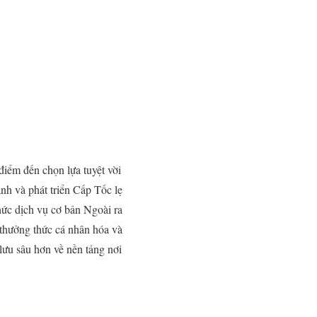
điểm đến chọn lựa tuyệt vời
ành và phát triển Cấp Tốc lẹ
hức dịch vụ cơ bản Ngoài ra
i thưởng thức cá nhân hóa và
 lưu sâu hơn về nền tảng nơi