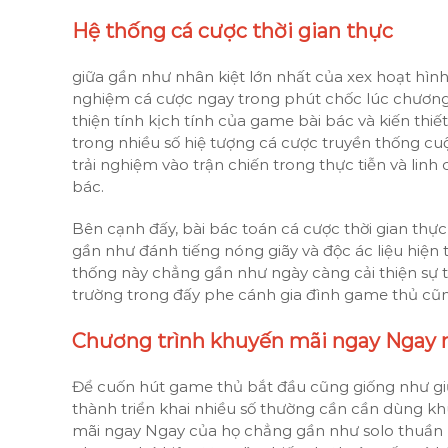
Hệ thống cá cược thời gian thực
giữa gần như nhân kiệt lớn nhất của xex hoạt hình 
nghiệm cá cược ngay trong phút chốc lúc chương 
thiện tính kịch tính của game bài bác và kiến th
trong nhiều số hiệ tượng cá cược truyền thống cu
trải nghiệm vào trận chiến trong thực tiễn và lin
bác.
Bên cạnh đấy, bài bác toán cá cược thời gian thực
gần như đánh tiếng nóng giãy và độc ác liệu hiện 
thống này chẳng gần như ngày càng cải thiện sự th
trường trong đấy phe cánh gia đình game thủ cũng
Chương trình khuyến mãi ngay Ngay 
Để cuốn hút game thủ bắt đầu cũng giống như gi
thành triển khai nhiều số thường cần cần dùng 
mãi ngay Ngay của họ chẳng gần như solo thuần 