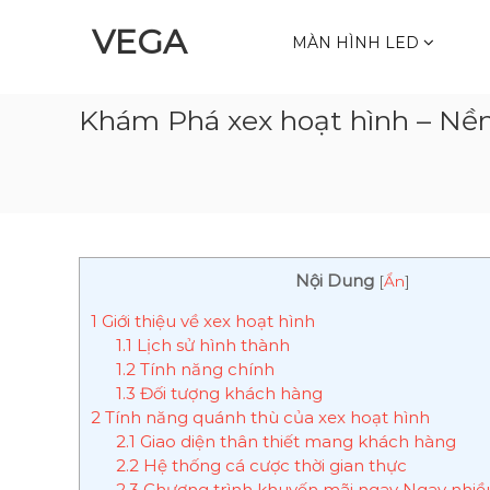
S
VEGA
k
MÀN HÌNH LED
i
p
Khám Phá xex hoạt hình – Nề
t
o
c
o
n
t
e
Nội Dung
[
Ẩn
]
n
1
Giới thiệu về xex hoạt hình
t
1.1
Lịch sử hình thành
1.2
Tính năng chính
1.3
Đối tượng khách hàng
2
Tính năng quánh thù của xex hoạt hình
2.1
Giao diện thân thiết mang khách hàng
2.2
Hệ thống cá cược thời gian thực
2.3
Chương trình khuyến mãi ngay Ngay nhiề