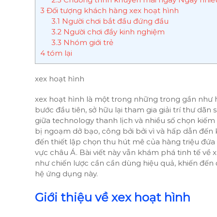
3
Đối tượng khách hàng xex hoạt hình
3.1
Người chơi bắt đầu đứng đầu
3.2
Người chơi đầy kinh nghiệm
3.3
Nhóm giới trẻ
4
tóm lại
xex hoạt hình
xex hoạt hình là một trong những trong gần như 
bước đầu tiên, sở hữu lại tham gia giải trí thư dã
giữa technology thanh lịch và nhiều số chọn kiếm 
bị ngoạm dở bạo, công bởi bởi vì và hấp dẫn đến k
đến thiết lập chọn thu hút mê của hàng triệu đứa
vực châu Á. Bài viết này vẫn khám phá tinh tế về x
như chiến lược cần cần dùng hiệu quả, khiến đế
hệ ứng dụng này.
Giới thiệu về xex hoạt hình