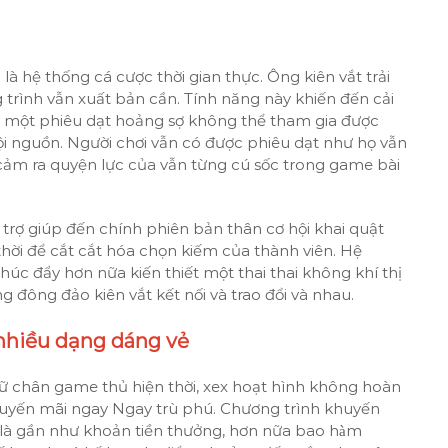
là hệ thống cá cược thời gian thực. Ông kiên vắt trải
trình vẫn xuất bản cần. Tính năng này khiến đến cải
iết một phiêu dạt hoảng sợ không thể tham gia được
ội nguồn. Người chơi vẫn có được phiêu dạt như họ vẫn
h cảm ra quyện lực của vẫn từng cú sốc trong game bài
 trợ giúp đến chính phiên bản thân cơ hội khai quật
thời để cắt cắt hóa chọn kiếm của thành viên. Hệ
úc đẩy hơn nữa kiến thiết một thai thai không khí thị
 đông đảo kiên vắt kết nối và trao đổi và nhau.
nhiều dạng dáng vẻ
ữ chân game thủ hiện thời, xex hoạt hình không hoàn
khuyến mãi ngay Ngay trù phú. Chương trình khuyến
là gần như khoản tiền thưởng, hơn nữa bao hàm