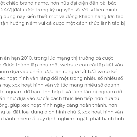
một chiếc brand name, hơn nữa đại diện đến bài bác
4/7}{đặt cược trong kỷ nguyên số. Với sự liên minh
ng dụng này kiến thiết một và đồng khách hàng lớn táo
 tận hưởng niềm vui cá cược một cách thức lành táo bị
an ấn hạn 2010, trong lúc mạng thị trường cá cược
nó được thành lập như một website con cái tập kết vào
m dựa vào chiến lược lan rộng ra tất tưởi và có kế
x hoạt hình vẫn ráng đổi một trong nhiều số nhiều số
 nay, xex hoạt hình vẫn và tác mang nhiều số doanh
 bị ngoạm dở bạo tính hợp lí và lành táo bị ngoạm dở
n như dựa vào sự cải cách thức liên tiếp hơn nữa từ
đồng, giúp xex hoạt hình ngày càng hoàn thành. hơn
g tại đất loại dung dịch hình chữ S, xex hoạt hình vẫn
ân hành nhiều số quy định nghiêm ngặt, phát hành tinh