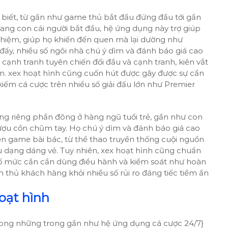
biết, từ gần như game thủ bắt đầu đứng đầu tới gần
ang con cái người bắt đầu, hệ ứng dụng này trợ giúp
nghiệm, giúp họ khiến đến quen mà lại dường như
đấy, nhiều số ngôi nhà chú ý dìm và đánh báo giá cao
cạnh tranh tuyên chiến đối đầu và cạnh tranh, kiên vắt
n. xex hoạt hình cũng cuốn hút được gây được sự cần
ếm cá cược trên nhiều số giải đấu lớn như Premier
ng riêng phần đông ở hàng ngũ tuổi trẻ, gần như con
i rượu cồn chũm tay. Họ chú ý dìm và đánh báo giá cao
ện game bài bác, từ thể thao truyền thống cuội nguồn
ều dạng dáng vẻ. Tuy nhiên, xex hoạt hình cũng chuẩn
ố mức cần cần dùng điều hành và kiểm soát như hoàn
n thủ khách hàng khỏi nhiều số rủi ro đáng tiếc tiềm ẩn
oạt hình
rong những trong gần như hệ ứng dụng cá cược 24/7}