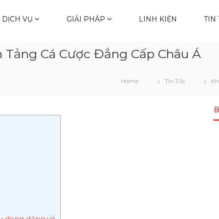
DỊCH VỤ
GIẢI PHÁP
LINH KIỆN
TIN
n Tảng Cá Cược Đẳng Cấp Châu Á
Home
Tin Tức
Kh
B
u dạng dáng vẻ