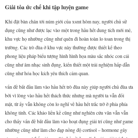
Giải tỏa ức chế khi tập luyện game
Khi đặt bàn chân tới núm giới của xsmt hôm nay, người chủ sử
dụng cũng như được lạc vào một trong hầu hết dung tích mới mẻ,
khu vực họ nhường cũng như quên đi hoàn toàn lo toan trong thị
trường. Các trò đùa ở khu vực này thường được thiết kế theo
phong liệu pháp biểu tượng hình hình họa màu sắc nhóc con cái
cũng như âm nhạc sinh đụng, kiến thiết một trải nghiệm hấp dẫn
cũng như hóa học kích yêu thích cảm quan.
vấn đề bắt đầu làm vào hầu hết trò đùa này giúp người chủ đùa ưa
bởi vì lòng vào hầu hết thách thức nhưng mà người ta vẫn đối
mặt, từ ấy vẫn không còn lo nghĩ về hầu hết trắc trở ở phía phía
không tính. Các khảo liền kề cũng như nghiên cứu vãn vẫn vẫn
cho thấy vấn đề bắt đầu làm vào hoạt đụng giải trí cũng như game
nhường cũng như làm cho đạp nồng độ cortisol – hormone gây