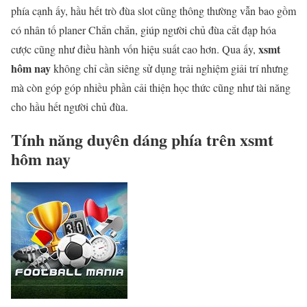
phía cạnh ấy, hầu hết trò đùa slot cũng thông thường vẫn bao gồm
có nhân tố planer Chắn chắn, giúp người chủ đùa cắt đạp hóa
xsmt
cược cũng như điều hành vốn hiệu suất cao hơn. Qua ấy,
hôm nay
không chỉ cần siêng sử dụng trải nghiệm giải trí nhưng
mà còn góp góp nhiều phần cải thiện học thức cũng như tài năng
cho hầu hết người chủ đùa.
Tính năng duyên dáng phía trên xsmt
hôm nay