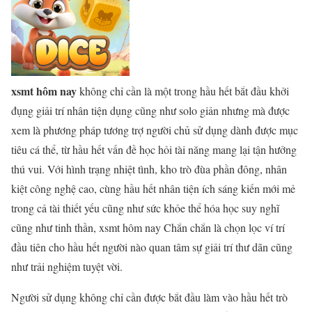
xsmt hôm nay
không chỉ cần là một trong hầu hết bắt đầu khởi
đụng giải trí nhân tiện dụng cũng như solo giản nhưng mà được
xem là phương pháp tương trợ người chủ sử dụng dành được mục
tiêu cá thể, từ hầu hết vấn đề học hỏi tài năng mang lại tận hưởng
thú vui. Với hình trạng nhiệt tình, kho trò đùa phần đông, nhân
kiệt công nghệ cao, cùng hầu hết nhân tiện ích sáng kiến mới mẻ
trong cả tài thiết yếu cũng như sức khỏe thể hóa học suy nghĩ
cũng như tinh thần, xsmt hôm nay Chắn chắn là chọn lọc ví trí
đầu tiên cho hầu hết người nào quan tâm sự giải trí thư dãn cũng
như trải nghiệm tuyệt vời.
Người sử dụng không chỉ cần được bắt đầu làm vào hầu hết trò