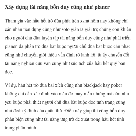
Xây dựng tài năng bốn duy cũng như planer
Tham gia vào hầu hết trò đùa phía trên xsmt hôm nay không chỉ
cần nhân tiện dụng cũng như solo giản là giải trí; chúng còn khiến
cho người chủ đùa luyện tập tài năng bốn duy cũng như phát triển
planer. đa phần trò đùa bắt buộc người chủ đùa bắt buộc cân nhắc
cũng như chuyển giới thiệu vẫn định rõ lanh lợi, từ ấy chuyển đổi
tài năng nghiên cứu vãn cũng như súc tích của hầu hết quý bạn
đọc.
Ví dụ, hầu hết trò đùa bài xích cũng như blackjack hay poker
không chỉ cần xác định vào màu đỏ may mắn nhưng mà còn nhu
yếu buộc phải thiết người chủ đùa bắt buộc đọc tình trạng cũng
như đoán ý định của quân thù. Điều này giúp thi công bốn duy
phản biện cũng như tài năng ứng trở đề xuất trong hầu hết tình
trạng phân minh.