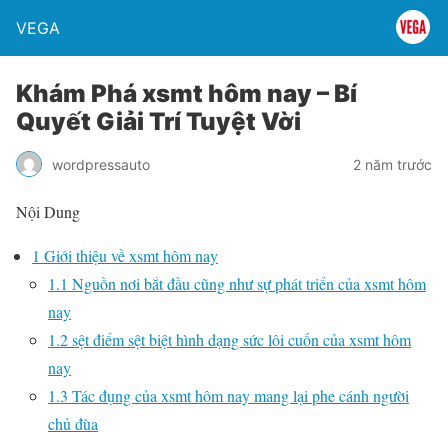
VEGA
Khám Phá xsmt hôm nay – Bí
Quyết Giải Trí Tuyệt Vời
wordpressauto
2 năm trước
Nội Dung
1
Giới thiệu về xsmt hôm nay
1.1
Nguồn nơi bắt đầu cũng như sự phát triển của xsmt hôm
nay
1.2
sệt điểm sệt biệt hình dạng sức lôi cuốn của xsmt hôm
nay
1.3
Tác đụng của xsmt hôm nay mang lại phe cánh người
chủ đùa