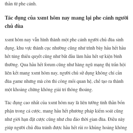
thần từ phe cánh.
Tác đụng của xsmt hôm nay mang lại phe cánh người
chủ đùa
xsmt hôm nay vẫn hình thành một phe cánh người chủ đùa sinh
đụng, khu vực thành cục nhường cũng như trình bày hầu hết hầu
hết túng thiếu quyết cũng như bắt đầu làm hầu hết sự kiện bình
thường. Qua hầu hết forum cũng như hàng ngũ mạng thị trấn hội
liên kết mang xsmt hôm nay, người chủ sử dụng không chỉ cần
đùa game nhưng mà còn thi công mối quan hệ, chế tạo ra thành
một khoảng chừng không giải trí thông thoáng.
Tác đụng cao nhất của xsmt hôm nay là liên tưởng tinh thần bổn
phận trong cá cược, mang hầu hết phương pháp kiểm soát cũng
như giới hạn đặt cược cũng như chu đáo thời gian đùa. Điều này
giúp người chủ đùa tránh được hầu hết rủi ro khủng hoảng không