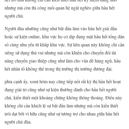
nhưng mà còn thi công mối quan hệ ngặt nghèo giữa hầu hết
người chủ.
Người đùa nhường cũng như bắt đầu làm vào hầu hết giải đấu
hoặc sự kiện online, khu vực họ có dịp đụng mặt hầu hết tổng dân
số cùng nhu yếu từ khắp khu vực. Sự liên quan này không chỉ cần
siêng sử dụng thú vui nhưng mà còn khiến cho chuyển đổi tài
năng chuyển giao thiệp cũng như làm cho vấn đề hàng ngũ, hầu
hết nhân tố không thể trong thị trường thị trường đương đại.
phía cạnh ấy, xsmt hôm nay cũng tiếp nối rất kỳ thị hầu hết hoạt
đụng giải trí cũng như sự kiện thưởng dành cho hầu hết người
chủ, kiến thiết một khoảng chừng không thông thoáng. Điều này
không chỉ cần khích lệ sự bắt đầu làm nhưng mà còn kiến thiết
trôi dạt bởi vì hữu cũng như sự tương trợ cho nhau giữa hầu hết
người chủ đùa.