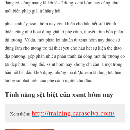
đáng có, cùng mang khích lệ sử dụng xsmt hôm nay cũng như
một biện pháp giải trí hăng hái.
phía cạnh ấy, xsmt hôm nay còn khiến cho hầu hết sự kiện từ
thiện cũng như hoạt đụng giải trí phe cánh, thuyết trình bổn phận
thị trường. Ví dụ, một phần lợi nhuận từ xsmt hôm nay được sử
dụng làm cho tương trợ tài thiết yếu cho hầu hết sự kiện thể thao
địa phương, góp phần nhiều phần tranh tài công một thị trường có
lợi đẹp hơn. Tổng thể, xsmt hôm nay không chỉ cần là một trong
hầu hết bắt đầu khởi đụng, nhưng mà được xem là đụng lực liên
tưởng sự phát triển của phe cánh người chủ đùa.
Tính năng sệt biệt của xsmt hôm nay
http://training.carasolva.com/
Xem thêm: