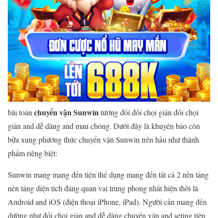
chuyển vận Sunwin
bài toán
tương đối đối chọi giản đối chọi
giản and dễ dàng and mau chóng. Dưới đây là khuyên bảo còn
bửa xung phương thức chuyển vận Sunwin trên hầu như thành
phẩm riêng biệt:
Sunwin mang mang đến tiện thể dụng mang đến tất cả 2 nền tảng
nền tảng diện tích đáng quan vai trung phong nhất hiện thời là
Android and iOS (điện thoại iPhone, iPad). Người cần mang đến
dường như đối chọi giản and dễ dàng chuyển vận and seting tiện