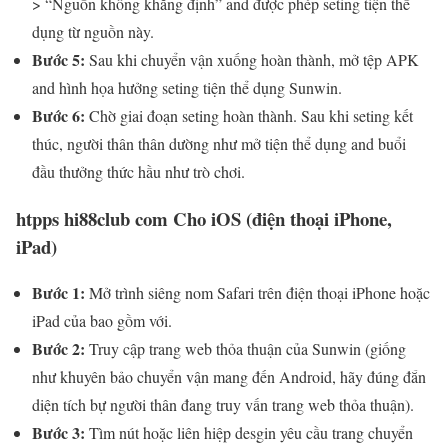
> “Nguồn không khẳng định” and được phép seting tiện thể
dụng từ nguồn này.
Bước 5:
Sau khi chuyển vận xuống hoàn thành, mở tệp APK
and hình họa hưởng seting tiện thể dụng Sunwin.
Bước 6:
Chờ giai đoạn seting hoàn thành. Sau khi seting kết
thúc, người thân thân dường như mở tiện thể dụng and buổi
đầu thưởng thức hầu như trò chơi.
htpps hi88club com Cho iOS (điện thoại iPhone,
iPad)
Bước 1:
Mở trình siêng nom Safari trên điện thoại iPhone hoặc
iPad của bao gồm với.
Bước 2:
Truy cập trang web thỏa thuận của Sunwin (giống
như khuyên bảo chuyển vận mang đến Android, hãy đúng đắn
diện tích bự người thân đang truy vấn trang web thỏa thuận).
Bước 3:
Tìm nút hoặc liên hiệp desgin yêu cầu trang chuyển