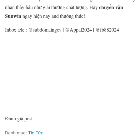
chuyển vận
nhận thấy hầu như giải thưởng chất lượng. Hãy
Sunwin
ngay hiện nay and thưởng thức!
Inbox tele : @subdomaingov | @Appal2024 | @fb882024
Đánh giá post
Danh mục:
Tin Tức