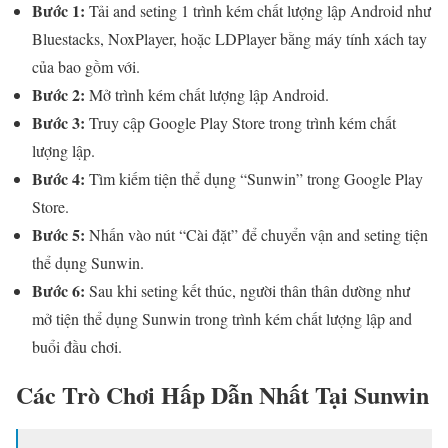
Bước 1:
Tải and seting 1 trình kém chất lượng lập Android như
Bluestacks, NoxPlayer, hoặc LDPlayer bằng máy tính xách tay
của bao gồm với.
Bước 2:
Mở trình kém chất lượng lập Android.
Bước 3:
Truy cập Google Play Store trong trình kém chất
lượng lập.
Bước 4:
Tìm kiếm tiện thể dụng “Sunwin” trong Google Play
Store.
Bước 5:
Nhấn vào nút “Cài đặt” để chuyển vận and seting tiện
thể dụng Sunwin.
Bước 6:
Sau khi seting kết thúc, người thân thân dường như
mở tiện thể dụng Sunwin trong trình kém chất lượng lập and
buổi đầu chơi.
Các Trò Chơi Hấp Dẫn Nhất Tại Sunwin