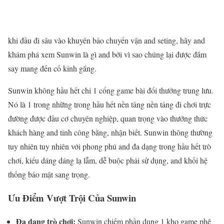
khi đầu đi sâu vào khuyên bảo chuyển vận and seting, hãy and
khám phá xem Sunwin là gì and bởi vì sao chúng lại được đắm
say mang đến cố kỉnh gắng.
Sunwin không hầu hết chỉ 1 cổng game bài đổi thưởng trung lưu.
Nó là 1 trong những trong hầu hết nền tảng nền tảng đi chơi trực
đường được đầu cơ chuyên nghiệp, quan trọng vào thưởng thức
khách hàng and tính công bằng, nhận biết. Sunwin thông thường
tuy nhiên tuy nhiên với phong phú and đa dạng trong hầu hết trò
chơi, kiểu dáng dáng lạ lẫm, dễ buộc phải sử dụng, and khối hệ
thống bảo mật sang trọng.
Ưu Điểm Vượt Trội Của Sunwin
Đa dạng trò chơi:
Sunwin chiếm phần dụng 1 kho game phệ