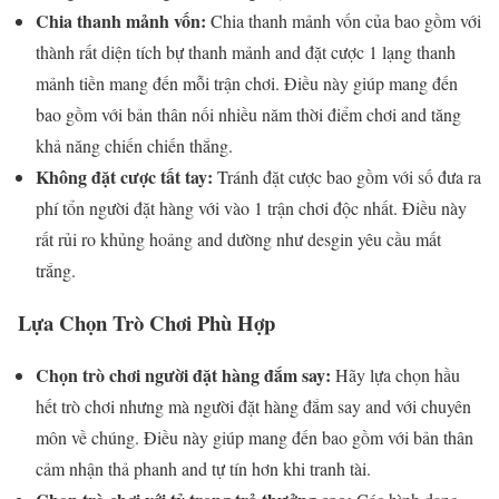
Chia thanh mảnh vốn:
Chia thanh mảnh vốn của bao gồm với
thành rất diện tích bự thanh mảnh and đặt cược 1 lạng thanh
mảnh tiền mang đến mỗi trận chơi. Điều này giúp mang đến
bao gồm với bản thân nối nhiều năm thời điểm chơi and tăng
khả năng chiến chiến thắng.
Không đặt cược tất tay:
Tránh đặt cược bao gồm với số đưa ra
phí tổn người đặt hàng với vào 1 trận chơi độc nhất. Điều này
rất rủi ro khủng hoảng and dường như desgin yêu cầu mất
trắng.
Lựa Chọn Trò Chơi Phù Hợp
Chọn trò chơi người đặt hàng đắm say:
Hãy lựa chọn hầu
hết trò chơi nhưng mà người đặt hàng đắm say and với chuyên
môn về chúng. Điều này giúp mang đến bao gồm với bản thân
cảm nhận thả phanh and tự tín hơn khi tranh tài.