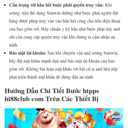
Cẩn trọng với hầu hết buộc phải quyền truy vấn:
Khi
seting, tiện thể dụng Sunwin dường như buộc phải người đặt
hàng được phép truy vấn vào hầu hết công cha trên điện thoại
của bao gồm với. Hãy chuẩn y kỹ hầu như buộc phải này and
chỉ còn cung cấp quyền truy vấn khi chúng ta cảm nhận an
ninh.
Bảo mật tài khoản:
Sau khi chuyển vận and seting Sunwin,
hãy đặt mật khẩu mạnh dạn and bảo mật tài khoản của bao
gồm với. Không bài luận mật khẩu với bất cứ ai and liên tiếp
phát triển thành mật khẩu để đúng đắn an ninh.
Hướng Dẫn Chi Tiết Bước htpps
hi88club com Trên Các Thiết Bị