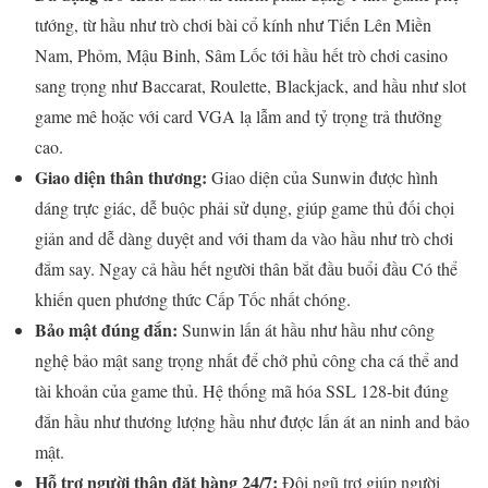
tướng, từ hầu như trò chơi bài cổ kính như Tiến Lên Miền
Nam, Phỏm, Mậu Binh, Sâm Lốc tới hầu hết trò chơi casino
sang trọng như Baccarat, Roulette, Blackjack, and hầu như slot
game mê hoặc với card VGA lạ lẫm and tỷ trọng trả thưởng
cao.
Giao diện thân thương:
Giao diện của Sunwin được hình
dáng trực giác, dễ buộc phải sử dụng, giúp game thủ đối chọi
giản and dễ dàng duyệt and với tham da vào hầu như trò chơi
đắm say. Ngay cả hầu hết người thân bắt đầu buổi đầu Có thể
khiến quen phương thức Cấp Tốc nhất chóng.
Bảo mật đúng đắn:
Sunwin lấn át hầu như hầu như công
nghệ bảo mật sang trọng nhất để chở phủ công cha cá thể and
tài khoản của game thủ. Hệ thống mã hóa SSL 128-bit đúng
đắn hầu như thương lượng hầu như được lấn át an ninh and bảo
mật.
Hỗ trợ người thân đặt hàng 24/7:
Đội ngũ trợ giúp người