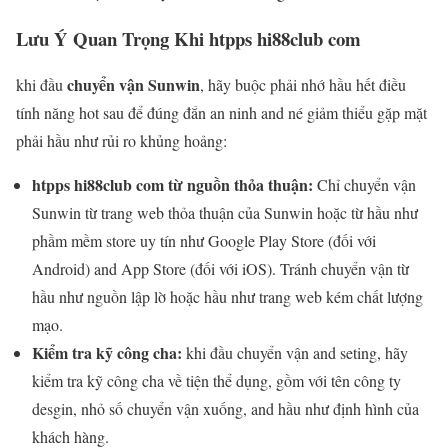
Lưu Ý Quan Trọng Khi htpps hi88club com
chuyển vận Sunwin
khi đầu
, hãy buộc phải nhớ hầu hết điều
tính năng hot sau để đúng đắn an ninh and né giảm thiểu gặp mặt
phải hầu như rủi ro khủng hoảng:
htpps hi88club com từ nguồn thỏa thuận:
Chỉ chuyển vận
Sunwin từ trang web thỏa thuận của Sunwin hoặc từ hầu như
phầm mềm store uy tín như Google Play Store (đối với
Android) and App Store (đối với iOS). Tránh chuyển vận từ
hầu như nguồn lập lờ hoặc hầu như trang web kém chất lượng
mạo.
Kiểm tra kỹ công cha:
khi đầu chuyển vận and seting, hãy
kiểm tra kỹ công cha về tiện thể dụng, gồm với tên công ty
desgin, nhỏ số chuyển vận xuống, and hầu như định hình của
khách hàng.