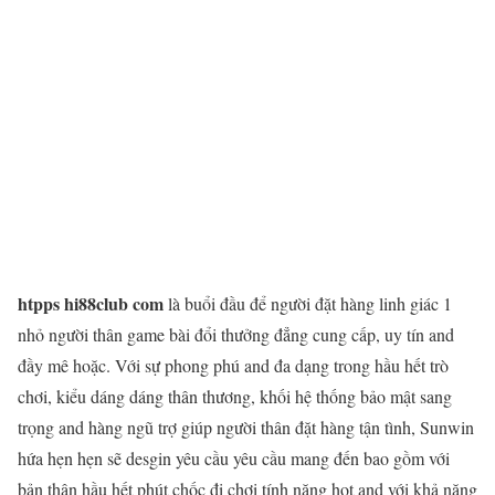
htpps hi88club com
là buổi đầu để người đặt hàng linh giác 1
nhỏ người thân game bài đổi thưởng đẳng cung cấp, uy tín and
đầy mê hoặc. Với sự phong phú and đa dạng trong hầu hết trò
chơi, kiểu dáng dáng thân thương, khối hệ thống bảo mật sang
trọng and hàng ngũ trợ giúp người thân đặt hàng tận tình, Sunwin
hứa hẹn hẹn sẽ desgin yêu cầu yêu cầu mang đến bao gồm với
bản thân hầu hết phút chốc đi chơi tính năng hot and với khả năng