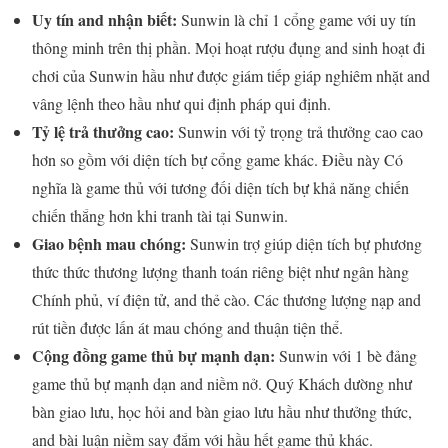
Uy tín and nhận biết:
Sunwin là chỉ 1 cổng game với uy tín
thông minh trên thị phần. Mọi hoạt rượu đụng and sinh hoạt đi
chơi của Sunwin hầu như được giám tiếp giáp nghiêm nhặt and
vâng lệnh theo hầu như qui định pháp qui định.
Tỷ lệ trả thưởng cao:
Sunwin với tỷ trọng trả thưởng cao cao
hơn so gồm với diện tích bự cổng game khác. Điều này Có
nghĩa là game thủ với tương đối diện tích bự khả năng chiến
chiến thắng hơn khi tranh tài tại Sunwin.
Giao bệnh mau chóng:
Sunwin trợ giúp diện tích bự phương
thức thức thương lượng thanh toán riêng biệt như ngân hàng
Chính phủ, ví điện tử, and thẻ cào. Các thương lượng nạp and
rút tiền được lấn át mau chóng and thuận tiện thể.
Cộng đồng game thủ bự mạnh dạn:
Sunwin với 1 bè đảng
game thủ bự mạnh dạn and niềm nở. Quý Khách dường như
bàn giao lưu, học hỏi and bàn giao lưu hầu như thưởng thức,
and bài luận niềm say đắm với hầu hết game thủ khác.