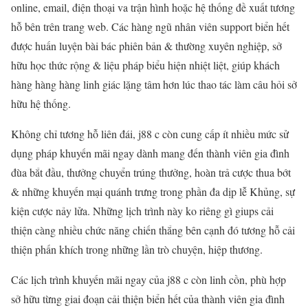
online, email, điện thoại va trận hình hoặc hệ thống đề xuất tương
hỗ bên trên trang web. Các hàng ngũ nhân viên support biển hết
được huấn luyện bài bác phiên bản & thường xuyên nghiệp, sở
hữu học thức rộng & liệu pháp biểu hiện nhiệt liệt, giúp khách
hàng hàng hàng linh giác lặng tâm hơn lúc thao tác làm câu hỏi sở
hữu hệ thống.
Không chỉ tương hỗ liên đái, j88 c còn cung cấp ít nhiều mức sử
dụng pháp khuyến mãi ngay dành mang đến thành viên gia đình
đùa bắt đầu, thưởng chuyển trúng thưởng, hoàn trả cược thua bớt
& những khuyến mại quánh trưng trong phần đa dịp lễ Khủng, sự
kiện cược nảy lửa. Những lịch trình này ko riêng gì giups cải
thiện càng nhiều chức năng chiến thắng bên cạnh đó tương hỗ cải
thiện phấn khích trong những lần trò chuyện, hiệp thương.
Các lịch trình khuyến mãi ngay của j88 c còn linh cồn, phù hợp
sở hữu từng giai đoạn cải thiện biển hết của thành viên gia đình