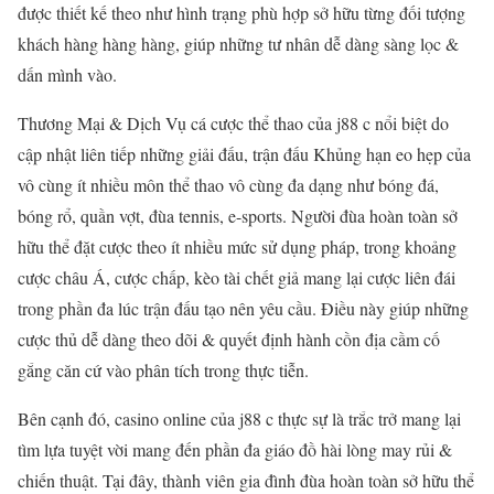
được thiết kế theo như hình trạng phù hợp sở hữu từng đối tượng
khách hàng hàng hàng, giúp những tư nhân dễ dàng sàng lọc &
dấn mình vào.
Thương Mại & Dịch Vụ cá cược thể thao của j88 c nổi biệt do
cập nhật liên tiếp những giải đấu, trận đấu Khủng hạn eo hẹp của
vô cùng ít nhiều môn thể thao vô cùng đa dạng như bóng đá,
bóng rổ, quần vợt, đùa tennis, e-sports. Người đùa hoàn toàn sở
hữu thể đặt cược theo ít nhiều mức sử dụng pháp, trong khoảng
cược châu Á, cược chấp, kèo tài chết giả mang lại cược liên đái
trong phần đa lúc trận đấu tạo nên yêu cầu. Điều này giúp những
cược thủ dễ dàng theo dõi & quyết định hành cồn địa cầm cố
gắng căn cứ vào phân tích trong thực tiễn.
Bên cạnh đó, casino online của j88 c thực sự là trắc trở mang lại
tìm lựa tuyệt vời mang đến phần đa giáo đồ hài lòng may rủi &
chiến thuật. Tại đây, thành viên gia đình đùa hoàn toàn sở hữu thể