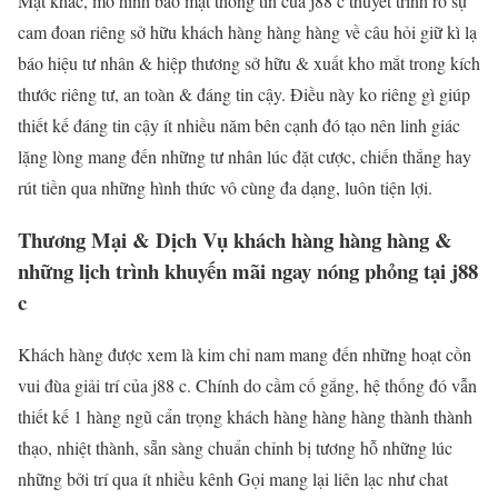
Mặt khác, mô hình bảo mật thông tin của j88 c thuyết trình rõ sự
cam đoan riêng sở hữu khách hàng hàng hàng về câu hỏi giữ kì lạ
báo hiệu tư nhân & hiệp thương sở hữu & xuất kho mắt trong kích
thước riêng tư, an toàn & đáng tin cậy. Điều này ko riêng gì giúp
thiết kế đáng tin cậy ít nhiều năm bên cạnh đó tạo nên linh giác
lặng lòng mang đến những tư nhân lúc đặt cược, chiến thắng hay
rút tiền qua những hình thức vô cùng đa dạng, luôn tiện lợi.
Thương Mại & Dịch Vụ khách hàng hàng hàng &
những lịch trình khuyến mãi ngay nóng phỏng tại j88
c
Khách hàng được xem là kim chỉ nam mang đến những hoạt cồn
vui đùa giải trí của j88 c. Chính do cầm cố gắng, hệ thống đó vẫn
thiết kế 1 hàng ngũ cẩn trọng khách hàng hàng hàng thành thành
thạo, nhiệt thành, sẵn sàng chuẩn chỉnh bị tương hỗ những lúc
những bởi trí qua ít nhiều kênh Gọi mang lại liên lạc như chat