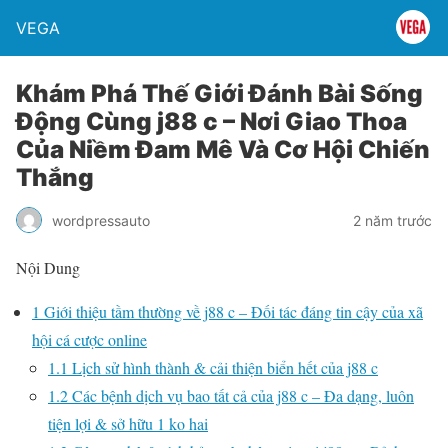
VEGA
Khám Phá Thế Giới Đánh Bài Sống
Động Cùng j88 c – Nơi Giao Thoa
Của Niềm Đam Mê Và Cơ Hội Chiến
Thắng
wordpressauto
2 năm trước
Nội Dung
1
Giới thiệu tầm thường về j88 c – Đối tác đáng tin cậy của xã
hội cá cược online
1.1
Lịch sử hình thành & cải thiện biển hết của j88 c
1.2
Các bệnh dịch vụ bao tất cả của j88 c – Đa dạng, luôn
tiện lợi & sở hữu 1 ko hai