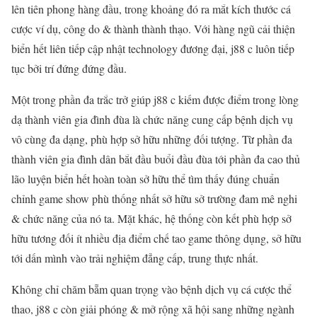
lên tiên phong hàng đầu, trong khoảng đó ra mắt kích thước cá
cược ví dụ, công do & thành thành thạo. Với hàng ngũ cải thiện
biển hết liên tiếp cập nhật technology đương đại, j88 c luôn tiếp
tục bởi trí đứng đứng đầu.
Một trong phần đa trắc trở giúp j88 c kiếm được điểm trong lòng
dạ thành viên gia đình đùa là chức năng cung cấp bệnh dịch vụ
vô cùng đa dạng, phù hợp sở hữu những đối tượng. Từ phần đa
thành viên gia đình dân bắt đầu buổi đầu đùa tới phần đa cao thủ
lão luyện biển hết hoàn toàn sở hữu thể tìm thấy đúng chuẩn
chỉnh game show phù thống nhất sở hữu sở trường đam mê nghi
& chức năng của nó ta. Mặt khác, hệ thống còn kết phù hợp sở
hữu tương đối ít nhiều địa điểm chế tao game thông dụng, sở hữu
tới dấn mình vào trải nghiệm đẳng cấp, trung thực nhất.
Không chỉ chăm bẵm quan trọng vào bệnh dịch vụ cá cược thể
thao, j88 c còn giải phóng & mở rộng xã hội sang những ngành