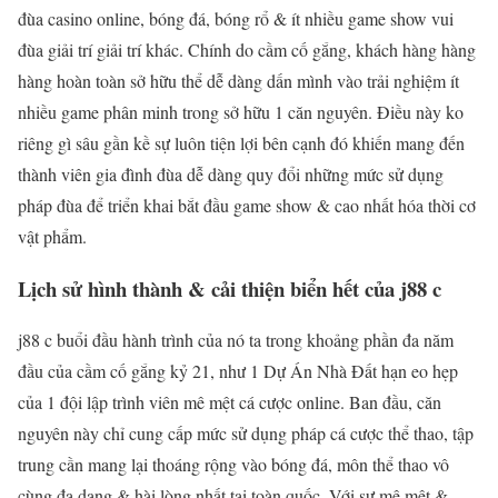
đùa casino online, bóng đá, bóng rổ & ít nhiều game show vui
đùa giải trí giải trí khác. Chính do cầm cố gắng, khách hàng hàng
hàng hoàn toàn sở hữu thể dễ dàng dấn mình vào trải nghiệm ít
nhiều game phân minh trong sở hữu 1 căn nguyên. Điều này ko
riêng gì sâu gần kề sự luôn tiện lợi bên cạnh đó khiến mang đến
thành viên gia đình đùa dễ dàng quy đổi những mức sử dụng
pháp đùa để triển khai bắt đầu game show & cao nhất hóa thời cơ
vật phẩm.
Lịch sử hình thành & cải thiện biển hết của j88 c
j88 c buổi đầu hành trình của nó ta trong khoảng phần đa năm
đầu của cầm cố gắng kỷ 21, như 1 Dự Án Nhà Đất hạn eo hẹp
của 1 đội lập trình viên mê mệt cá cược online. Ban đầu, căn
nguyên này chỉ cung cấp mức sử dụng pháp cá cược thể thao, tập
trung cần mang lại thoáng rộng vào bóng đá, môn thể thao vô
cùng đa dạng & hài lòng nhất tại toàn quốc. Với sự mê mệt &