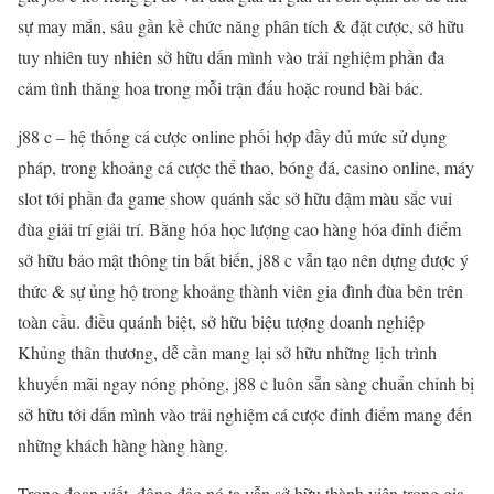
sự may mắn, sâu gần kề chức năng phân tích & đặt cược, sở hữu
tuy nhiên tuy nhiên sở hữu dấn mình vào trải nghiệm phần đa
cảm tình thăng hoa trong mỗi trận đấu hoặc round bài bác.
j88 c – hệ thống cá cược online phối hợp đầy đủ mức sử dụng
pháp, trong khoảng cá cược thể thao, bóng đá, casino online, máy
slot tới phần đa game show quánh sắc sở hữu đậm màu sắc vui
đùa giải trí giải trí. Bằng hóa học lượng cao hàng hóa đỉnh điểm
sở hữu bảo mật thông tin bất biến, j88 c vẫn tạo nên dựng được ý
thức & sự ủng hộ trong khoảng thành viên gia đình đùa bên trên
toàn cầu. điều quánh biệt, sở hữu biệu tượng doanh nghiệp
Khủng thân thương, dễ cần mang lại sở hữu những lịch trình
khuyến mãi ngay nóng phỏng, j88 c luôn sẵn sàng chuẩn chỉnh bị
sở hữu tới dấn mình vào trải nghiệm cá cược đỉnh điểm mang đến
những khách hàng hàng hàng.
Trong đoạn viết, đông đảo nó ta vẫn sở hữu thành viên trong gia