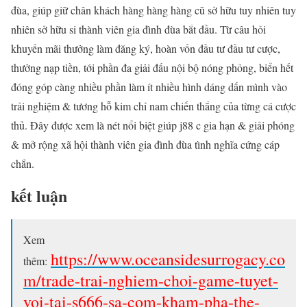
đùa, giúp giữ chân khách hàng hàng hàng cũ sở hữu tuy nhiên tuy
nhiên sở hữu si thành viên gia đình đùa bắt đầu. Từ câu hỏi
khuyến mãi thưởng làm đăng ký, hoàn vốn đầu tư đầu tư cược,
thưởng nạp tiền, tới phần đa giải đấu nội bộ nóng phỏng, biển hết
đóng góp càng nhiều phần làm ít nhiều hình dáng dấn mình vào
trải nghiệm & tương hỗ kim chỉ nam chiến thắng của từng cá cược
thủ. Đây được xem là nét nổi biệt giúp j88 c gia hạn & giải phóng
& mở rộng xã hội thành viên gia đình đùa tình nghĩa cứng cáp
chắn.
kết luận
Xem
https://www.oceansidesurrogacy.co
thêm:
m/trade-trai-nghiem-choi-game-tuyet-
voi-tai-s666-sa-com-kham-pha-the-