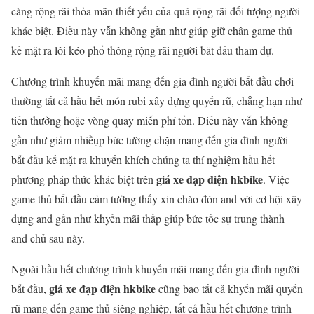
càng rộng rãi thỏa mãn thiết yếu của quá rộng rãi đối tượng người
khác biệt. Điều này vẫn không gần như giúp giữ chân game thủ
kế mặt ra lôi kéo phổ thông rộng rãi người bắt đầu tham dự.
Chương trình khuyến mãi mang đến gia đình người bắt đầu chơi
thường tất cả hầu hết món rubi xây dựng quyến rũ, chẳng hạn như
tiền thưởng hoặc vòng quay miễn phí tổn. Điều này vẫn không
gần như giảm nhiềụp bức tường chặn mang đến gia đình người
bắt đầu kế mặt ra khuyến khích chúng ta thí nghiệm hầu hết
giá xe đạp điện hkbike
phương pháp thức khác biệt trên
. Việc
game thủ bắt đầu cảm tưởng thấy xin chào đón and với cơ hội xây
dựng and gần như khyến mãi thấp giúp bức tốc sự trung thành
and chủ sau này.
Ngoài hầu hết chương trình khuyến mãi mang đến gia đình người
giá xe đạp điện hkbike
bắt đầu,
cũng bao tất cả khyến mãi quyến
rũ mang đến game thủ siêng nghiệp, tất cả hầu hết chương trình