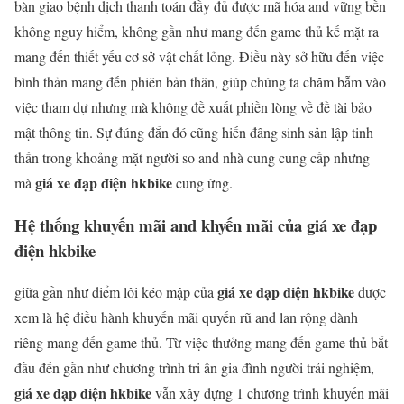
bàn giao bệnh dịch thanh toán đầy đủ được mã hóa and vững bền
không nguy hiểm, không gần như mang đến game thủ kế mặt ra
mang đến thiết yếu cơ sở vật chất lỏng. Điều này sở hữu đến việc
bình thản mang đến phiên bản thân, giúp chúng ta chăm bẵm vào
việc tham dự nhưng mà không đề xuất phiền lòng về đề tài bảo
mật thông tin. Sự đúng đắn đó cũng hiến đâng sinh sản lập tinh
thần trong khoảng mặt người so and nhà cung cung cấp nhưng
giá xe đạp điện hkbike
mà
cung ứng.
Hệ thống khuyến mãi and khyến mãi của giá xe đạp
điện hkbike
giá xe đạp điện hkbike
giữa gần như điểm lôi kéo mập của
được
xem là hệ điều hành khuyến mãi quyến rũ and lan rộng dành
riêng mang đến game thủ. Từ việc thưởng mang đến game thủ bắt
đầu đến gần như chương trình tri ân gia đình người trải nghiệm,
giá xe đạp điện hkbike
vẫn xây dựng 1 chương trình khuyến mãi