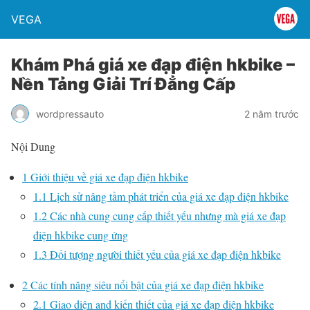
VEGA
Khám Phá giá xe đạp điện hkbike –
Nền Tảng Giải Trí Đẳng Cấp
wordpressauto
2 năm trước
Nội Dung
1
Giới thiệu về giá xe đạp điện hkbike
1.1
Lịch sử nâng tầm phát triển của giá xe đạp điện hkbike
1.2
Các nhà cung cung cấp thiết yếu nhưng mà giá xe đạp
điện hkbike cung ứng
1.3
Đối tượng người thiết yếu của giá xe đạp điện hkbike
2
Các tính năng siêu nổi bật của giá xe đạp điện hkbike
2.1
Giao diện and kiến thiết của giá xe đạp điện hkbike