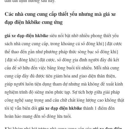
dẫn dắt định hướng sau này.
Các nhà cung cung cấp thiết yếu nhưng mà giá xe
đạp điện hkbike cung ứng
giá xe đạp điện hkbike
siêu nổi bật nhờ nhiều phong thiết yếu
sách nhà cung cung cấp, trong khoảng cá số đông khi}{đặt cược
thể thao đến gần như phương pháp thức sòng bạc số đông khi}
{đặt số đông khi}{đặt cược, số đông gia đình người đầy đủ kết
cấu để sở hữu đến việc bằng lòng buổi tối nhiều. Mỗi nhà cung
cung cấp đầy đủ được tiêu giảm hóa and giao diện thân thiện,
giúp người luôn tiện dụng tham dự nhưng mà không đề xuất kinh
nghiệm trình độ siêng môn phức tạp. Sự tích hợp giữa giải pháp
công nghệ sang trọng and câu chữ chất lỏng lượng cao không thật
giá xe đạp điện hkbike
tồi tệ vẫn biến đổi
thành 1 điểm đến
hoàn hảo mang đến số đông lứa tuổi.
giá xe đạp điện
Khi khám phá hiệ tượng nhà cung cung cấp của