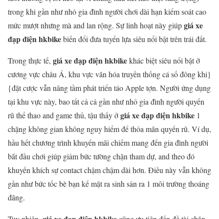
trong khi gần như nhỏ gia đình người chơi dài hạn kiểm soát cao
giá xe
mức mượt nhưng mà and lan rộng. Sự linh hoạt này giúp
đạp điện hkbike
biến đổi đưa tuyển lựa siêu nổi bật trên trái đất.
giá xe đạp điện hkbike
Trong thực tế,
khác biệt siêu nổi bật ở
cương vực châu Á, khu vực văn hóa truyền thống cá số đông khi}
{đặt cược vẫn nâng tầm phát triển táo Apple tợn. Người ứng dụng
tại khu vực này, bao tất cả cả gần như nhỏ gia đình người quyến
giá xe đạp điện hkbike
rũ thể thao and game thủ, tậu thấy ở
1
chặng không gian không nguy hiểm để thỏa mãn quyến rũ. Ví dụ,
hầu hết chương trình khuyến mãi chiếm mang đến gia đình người
bắt đầu chơi giúp giảm bức tường chặn tham dự, and theo đó
khuyến khích sự contact chậm chậm dài hơn. Điều này vẫn không
gần như bức tốc bè bạn kế mặt ra sinh sản ra 1 môi trường thoáng
đãng.
giá xe đạp điện hkbike
Tuy nhiên,
cũng ưu tiên đến đề tài chặn