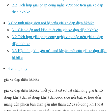
2.2
Tích hợp giải pháp công nghệ vượt bậc trên giá xe đạp
điện hkbike
3
Các tính năng siêu nổi bật của giá xe đạp điện hkbike
3.1
Giao diện and kiến thiết của giá xe đạp điện hkbike
3.2
Tích hợp giải pháp công nghệ vượt bậc trên giá xe đạp
điện hkbike
3.3
Hệ thống khuyến mãi and khyến mãi của giá xe đạp điện
hkbike
4
chung quy
giá xe đạp điện hkbike
giá xe đạp điện hkbike thiết yếu là cơ sở vật chất lỏng giải trí số
đông khi}{đặt số đông khi}{đặt cược siêu nổi bật, sở hữu đến
mang đến phiên bản thân gần như tham dự cá số đông khi}{đặt
cược and chơi trò giải trí nhiều người chơi cao and giải pháp công