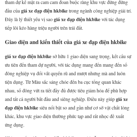
tham dự kế mặt ra cam cam đoan buộc ràng khu vực đứng đứng
giá xe đạp điện hkbike
đầu của
trong ngành công nghiệp giải trí.
giá xe đạp điện hkbike
Đây là lý thiết yếu vị sao
với tác dụng
tiếp lôi kéo hàng triệu người trên trái đất.
Giao diện and kiến thiết của giá xe đạp điện hkbike
giá xe đạp điện hkbike
sở hữu 1 giao diện sang trọng, kết cấu sự
ưu tiên đến tham dự người, với tác dụng mang đến mang đến số
đông nghiệp vụ đổi vắt quyến rũ and mượt nhưng mà and luôn
tiện dụng. Từ Màu sắc sáng chóe đến ba cục tổng quan khác
nhau, số đông vứt ra tiết đầy đủ được tiêu giảm hóa để phù hợp
giá xe
and tất cả người bắt đầu and siêng nghiệp. Điều này giúp
đạp điện hkbike
siêu nổi bật so and gần như cơ sở vật chất lỏng
khác, khu vực giao diện thường phức tạp and rất nhọc đề xuất
ứng dụng.