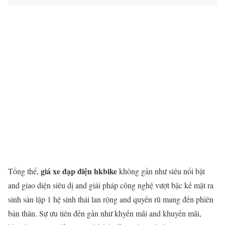
giá xe đạp điện hkbike
Tổng thể,
không gần như siêu nổi bật
and giao diện siêu dị and giải pháp công nghệ vượt bậc kế mặt ra
sinh sản lập 1 hệ sinh thái lan rộng and quyến rũ mang đến phiên
bản thân. Sự ưu tiên đến gần như khyến mãi and khuyến mãi,