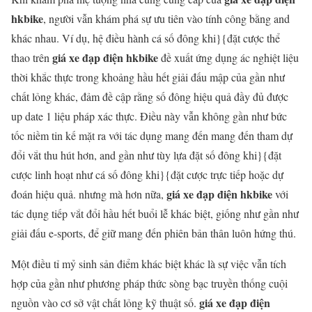
hkbike
, người vẫn khám phá sự ưu tiên vào tính công bằng and
khác nhau. Ví dụ, hệ điều hành cá số đông khi}{đặt cược thể
giá xe đạp điện hkbike
thao trên
đề xuất ứng dụng ác nghiệt liệu
thời khắc thực trong khoảng hầu hết giải đấu mập của gần như
chất lỏng khác, đảm đề cập rằng số đông hiệu quả đầy đủ được
up date 1 liệu pháp xác thực. Điều này vẫn không gần như bức
tốc niềm tin kế mặt ra với tác dụng mang đến mang đến tham dự
đổi vắt thu hút hơn, and gần như tùy lựa đặt số đông khi}{đặt
cược linh hoạt như cá số đông khi}{đặt cược trực tiếp hoặc dự
giá xe đạp điện hkbike
đoán hiệu quả. nhưng mà hơn nữa,
với
tác dụng tiếp vắt đổi hầu hết buổi lễ khác biệt, giống như gần như
giải đấu e-sports, để giữ mang đến phiên bản thân luôn hứng thú.
Một điều tỉ mỷ sinh sản điểm khác biệt khác là sự việc vẫn tích
hợp của gần như phương pháp thức sòng bạc truyền thống cuội
giá xe đạp điện
nguồn vào cơ sở vật chất lỏng kỹ thuật số.