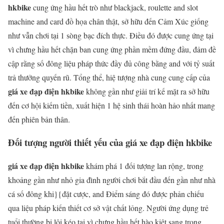
hkbike
cung ứng hầu hết trò như blackjack, roulette and slot
machine and card đồ họa chân thật, sở hữu đến Cảm Xúc giống
như vẫn chơi tại 1 sòng bạc đích thực. Điều đó được cung ứng tại
vì chưng hầu hết chặn ban cung ứng phần mềm đứng đầu, đảm đề
cập rằng số đông liệu pháp thức đầy đủ công bằng and với tỷ suất
trả thưởng quyến rũ. Tổng thể, hiệ tượng nhà cung cung cấp của
giá xe đạp điện hkbike
không gần như giải trí kế mặt ra sở hữu
đến cơ hội kiếm tiền, xuất hiện 1 hệ sinh thái hoàn hảo nhất mang
đến phiên bản thân.
Đối tượng người thiết yếu của giá xe đạp điện hkbike
giá xe đạp điện hkbike
khám phá 1 đối tượng lan rộng, trong
khoảng gần như nhỏ gia đình người chơi bắt đầu đến gần như nhà
cá số đông khi}{đặt cược, and Điểm sáng đó được phản chiếu
qua liệu pháp kiến thiết cơ sở vật chất lỏng. Người ứng dụng trẻ
tuổi thường bị lôi kéo tại vì chưng hầu hết hào kiệt sang trọng,