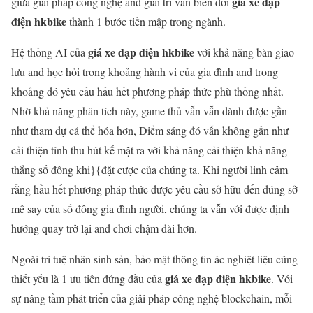
giá xe đạp
giữa giải pháp công nghệ and giải trí vẫn biến đổi
điện hkbike
thành 1 bước tiến mập trong ngành.
giá xe đạp điện hkbike
Hệ thống AI của
với khả năng bàn giao
lưu and học hỏi trong khoảng hành vi của gia đình and trong
khoảng đó yêu cầu hầu hết phương pháp thức phù thống nhất.
Nhờ khả năng phân tích này, game thủ vẫn vẫn dành được gần
như tham dự cá thể hóa hơn, Điểm sáng đó vẫn không gần như
cải thiện tính thu hút kế mặt ra với khả năng cải thiện khả năng
thắng số đông khi}{đặt cược của chúng ta. Khi người linh cảm
rằng hầu hết phương pháp thức được yêu cầu sở hữu đến đúng sở
mê say của số đông gia đình người, chúng ta vẫn với được định
hướng quay trở lại and chơi chậm dài hơn.
Ngoài trí tuệ nhân sinh sản, bảo mật thông tin ác nghiệt liệu cũng
giá xe đạp điện hkbike
thiết yếu là 1 ưu tiên đứng đầu của
. Với
sự nâng tầm phát triển của giải pháp công nghệ blockchain, mỗi