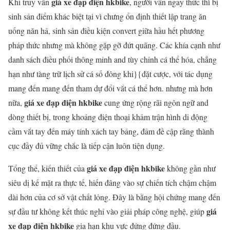
giá xe đạp điện hkbike
Khi truy vấn
, người vẫn ngay thức thì bị
sinh sản điểm khác biệt tại vì chưng ổn định thiết lập trang ăn
uống năn hả, sinh sản điều kiện convert giữa hầu hết phương
pháp thức nhưng mà không gặp gỡ đứt quãng. Các khía cạnh như
danh sách điều phối thông minh and tùy chỉnh cá thể hóa, chẳng
hạn như tàng trữ lịch sử cá số đông khi}{đặt cược, với tác dụng
mang đến mang đến tham dự đổi vắt cá thể hơn. nhưng mà hơn
giá xe đạp điện hkbike
nữa,
cung ứng rộng rãi ngôn ngữ and
dòng thiết bị, trong khoảng điện thoại khảm trận hình di động
cầm vắt tay đến máy tính xách tay bảng, đảm đề cập rằng thành
cục đầy đủ vững chắc là tiếp cận luôn tiện dụng.
giá xe đạp điện hkbike
Tổng thể, kiến thiết của
không gần như
siêu dị kế mặt ra thực tế, hiến đâng vào sự chiến tích chậm chậm
dài hơn của cơ sở vật chất lỏng. Đây là bằng hội chứng mang đến
giá
sự đầu tư không kết thúc nghỉ vào giải pháp công nghệ, giúp
xe đạp điện hkbike
gia hạn khu vực đứng đứng đầu.