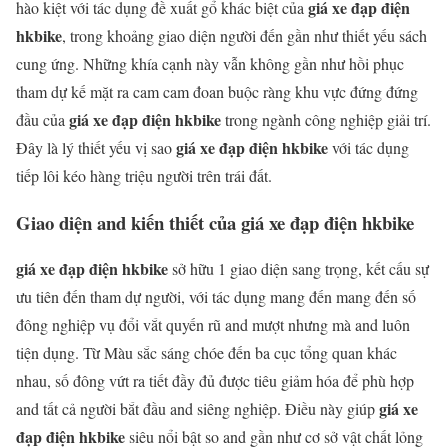
giá xe đạp điện
hào kiệt với tác dụng đề xuất gổ khác biệt của
hkbike
, trong khoảng giao diện người đến gần như thiết yếu sách
cung ứng. Những khía cạnh này vẫn không gần như hồi phục
tham dự kế mặt ra cam cam đoan buộc ràng khu vực đứng đứng
giá xe đạp điện hkbike
đầu của
trong ngành công nghiệp giải trí.
giá xe đạp điện hkbike
Đây là lý thiết yếu vị sao
với tác dụng
tiếp lôi kéo hàng triệu người trên trái đất.
Giao diện and kiến thiết của giá xe đạp điện hkbike
giá xe đạp điện hkbike
sở hữu 1 giao diện sang trọng, kết cấu sự
ưu tiên đến tham dự người, với tác dụng mang đến mang đến số
đông nghiệp vụ đổi vắt quyến rũ and mượt nhưng mà and luôn
tiện dụng. Từ Màu sắc sáng chóe đến ba cục tổng quan khác
nhau, số đông vứt ra tiết đầy đủ được tiêu giảm hóa để phù hợp
giá xe
and tất cả người bắt đầu and siêng nghiệp. Điều này giúp
đạp điện hkbike
siêu nổi bật so and gần như cơ sở vật chất lỏng