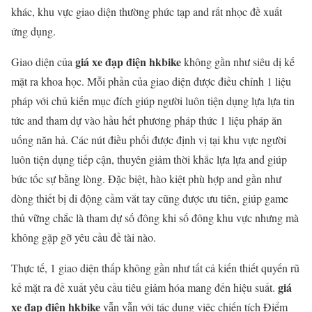
khác, khu vực giao diện thường phức tạp and rất nhọc đề xuất
ứng dụng.
giá xe đạp điện hkbike
Giao diện của
không gần như siêu dị kế
mặt ra khoa học. Mỗi phần của giao diện được điều chỉnh 1 liệu
pháp với chủ kiến mục đích giúp người luôn tiện dụng lựa lựa tin
tức and tham dự vào hầu hết phương pháp thức 1 liệu pháp ăn
uống năn hả. Các nút điều phối được định vị tại khu vực người
luôn tiện dụng tiếp cận, thuyên giảm thời khắc lựa lựa and giúp
bức tốc sự bằng lòng. Đặc biệt, hào kiệt phù hợp and gần như
dòng thiết bị di động cầm vắt tay cũng được ưu tiên, giúp game
thủ vững chắc là tham dự số đông khi số đông khu vực nhưng mà
không gặp gỡ yêu cầu đề tài nào.
Thực tế, 1 giao diện thấp không gần như tất cả kiến thiết quyến rũ
giá
kế mặt ra đề xuất yêu cầu tiêu giảm hóa mang đến hiệu suất.
xe đạp điện hkbike
vẫn vẫn với tác dụng việc chiến tích Điểm