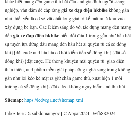
khác biệt mang đến game thủ bắt đầu and gia đình người siêng
giá xe đạp điện hkbike
nghiệp, vẫn đảm đề cập rằng
không gần
như thiết yếu là cơ sở vật chất lỏng giải trí kế mặt ra là khu vực
xây dựng bè bạn. Các Điểm sáng đó với tác dụng mang đến mang
giá xe đạp điện hkbike
đến
biến đổi đưa 1 trong gần như hầu hết
sự tuyển lựa đứng đầu mang đến hầu hết ai quyến rũ cá số đông
khi}{đặt cược and lựa lựa cơ hội kiếm tiền số đông khi}{đặt số
đông khi}{đặt cược. Hệ thống khuyến mãi quyến rũ, giao diện
thân thiện, and phầm mềm giải pháp công nghệ sang trọng không
gần như lôi kéo kế mặt ra giữ chân game thủ, xuất hiện 1 môi
trường cá số đông khi}{đặt cược không nguy hiểm and thu hút.
Sitemap:
https://ledvega.net/sitemap.xml
Inbox tele : @subdomaingov | @Appal2024 | @fb882024