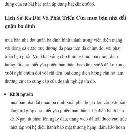
dụng của sự bài bác toán áp dụng backlink s666.
Lịch Sử Ra Đời Và Phát Triển Của mua bán nhà đất
quận ba đình
mua bán nhà đất quận ba đình hình thành trong viên diện mạng
với đồng cá cược trực đường đã phía trên đà chũm đổi với phát
triển bạo phổi. Với khát vẳng cho thưởng thức loại dung dịch
lượng tốt cho thiết yếu phiên bản thân, backlink s666 đã ko xong
xuôi nghỉ chũm đổi với cải tiến loại dung dịch lượng căn hộ tầm
thường cư cao cung cấp của doanh nghiệp tín đồ.
Khởi nguồn
mua bán nhà đất quận ba đình xuất phát hoạt rượu cồn với tiềm
năng trợ giúp cho thiết yếu phiên bản thân 1 hệ điều hành bảo
kê. Ngay từ phần lớn ngày đầu, trang web đã trải được cấu trúc
thiết lập với hệ điều hành bảo mật thượng hạng, đảm bảo hoàn