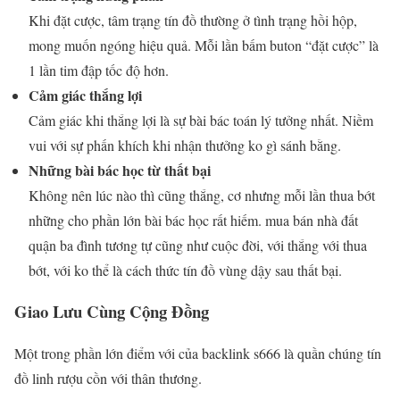
Khi đặt cược, tâm trạng tín đồ thường ở tình trạng hồi hộp,
mong muốn ngóng hiệu quả. Mỗi lần bấm buton “đặt cược” là
1 lần tim đập tốc độ hơn.
Cảm giác thắng lợi
Cảm giác khi thắng lợi là sự bài bác toán lý tưởng nhất. Niềm
vui với sự phấn khích khi nhận thưởng ko gì sánh bằng.
Những bài bác học từ thất bại
Không nên lúc nào thì cũng thắng, cơ nhưng mỗi lần thua bớt
những cho phần lớn bài bác học rất hiếm. mua bán nhà đất
quận ba đình tương tự cũng như cuộc đời, với thắng với thua
bớt, với ko thể là cách thức tín đồ vùng dậy sau thất bại.
Giao Lưu Cùng Cộng Đồng
Một trong phần lớn điểm với của backlink s666 là quần chúng tín
đồ linh rượu cồn với thân thương.