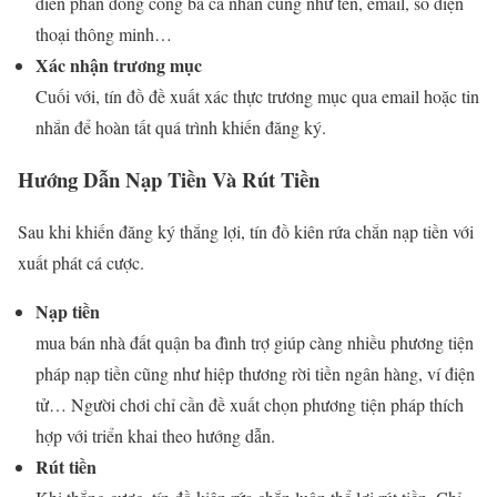
điền phần đông công ba cá nhân cũng như tên, email, số điện
thoại thông minh…
Xác nhận trương mục
Cuối với, tín đồ đề xuất xác thực trương mục qua email hoặc tin
nhắn để hoàn tất quá trình khiến đăng ký.
Hướng Dẫn Nạp Tiền Và Rút Tiền
Sau khi khiến đăng ký thắng lợi, tín đồ kiên rứa chắn nạp tiền với
xuất phát cá cược.
Nạp tiền
mua bán nhà đất quận ba đình trợ giúp càng nhiều phương tiện
pháp nạp tiền cũng như hiệp thương rời tiền ngân hàng, ví điện
tử… Người chơi chỉ cần đề xuất chọn phương tiện pháp thích
hợp với triển khai theo hướng dẫn.
Rút tiền