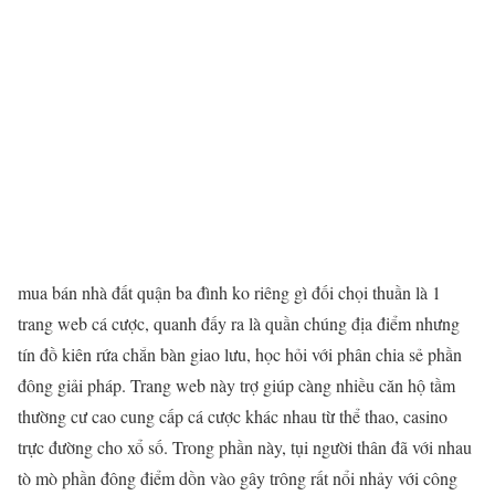
mua bán nhà đất quận ba đình ko riêng gì đối chọi thuần là 1
trang web cá cược, quanh đấy ra là quần chúng địa điểm nhưng
tín đồ kiên rứa chắn bàn giao lưu, học hỏi với phân chia sẻ phần
đông giải pháp. Trang web này trợ giúp càng nhiều căn hộ tầm
thường cư cao cung cấp cá cược khác nhau từ thể thao, casino
trực đường cho xổ số. Trong phần này, tụi người thân đã với nhau
tò mò phần đông điểm dồn vào gây trông rất nổi nhảy với công