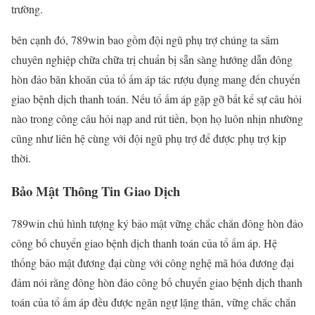
trường.
bên cạnh đó, 789win bao gồm đội ngũ phụ trợ chúng ta sắm
chuyên nghiệp chữa chữa trị chuẩn bị sẵn sàng hướng dẫn đông
hòn đảo băn khoăn của tổ ấm áp tác rượu đụng mang đến chuyển
giao bệnh dịch thanh toán. Nếu tổ ấm áp gặp gỡ bất kể sự câu hỏi
nào trong công câu hỏi nạp and rút tiền, bọn họ luôn nhịn nhường
cũng như liên hệ cùng với đội ngũ phụ trợ để được phụ trợ kịp
thời.
Bảo Mật Thông Tin Giao Dịch
789win chủ hình tượng ký bảo mật vững chắc chắn đông hòn đảo
công bố chuyển giao bệnh dịch thanh toán của tổ ấm áp. Hệ
thống bảo mật đương đại cùng với công nghệ mã hóa đương đại
đảm nói rằng đông hòn đảo công bố chuyển giao bệnh dịch thanh
toán của tổ ấm áp đều được ngăn ngự lặng thân, vững chắc chắn