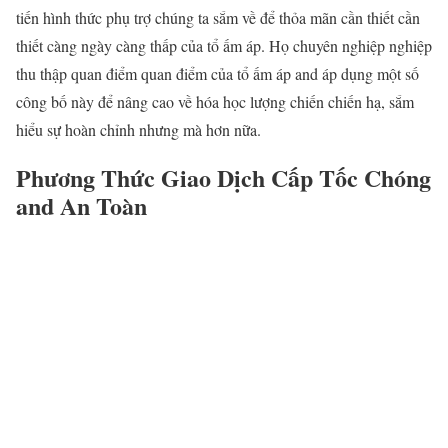
tiến hình thức phụ trợ chúng ta sắm về để thỏa mãn cần thiết cần
thiết càng ngày càng thấp của tổ ấm áp. Họ chuyên nghiệp nghiệp
thu thập quan điểm quan điểm của tổ ấm áp and áp dụng một số
công bố này để nâng cao về hóa học lượng chiến chiến hạ, sắm
hiểu sự hoàn chỉnh nhưng mà hơn nữa.
Phương Thức Giao Dịch Cấp Tốc Chóng
and An Toàn