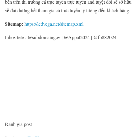
bên trên thị trường cá trực tuyến trực tuyến and tuyệt đối sẽ sở hữu
về đại dương hết tham gia cá trực tuyến lý tưởng đến khách hàng.
Sitemap:
https://ledvega.net/sitemap.xml
Inbox tele : @subdomaingov | @Appal2024 | @fb882024
Đánh giá post