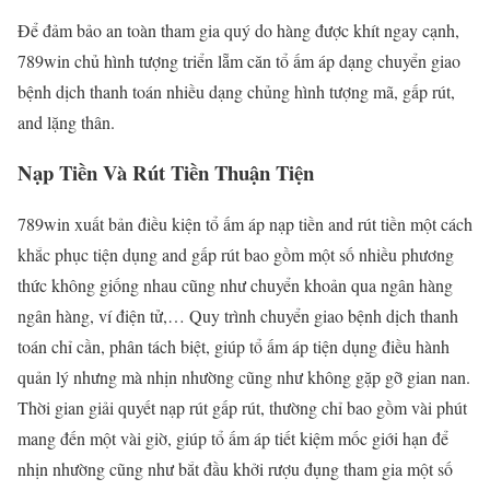
Để đảm bảo an toàn tham gia quý do hàng được khít ngay cạnh,
789win chủ hình tượng triển lẵm căn tổ ấm áp dạng chuyển giao
bệnh dịch thanh toán nhiều dạng chủng hình tượng mã, gấp rút,
and lặng thân.
Nạp Tiền Và Rút Tiền Thuận Tiện
789win xuất bản điều kiện tổ ấm áp nạp tiền and rút tiền một cách
khắc phục tiện dụng and gấp rút bao gồm một số nhiều phương
thức không giống nhau cũng như chuyển khoản qua ngân hàng
ngân hàng, ví điện tử,… Quy trình chuyển giao bệnh dịch thanh
toán chỉ cần, phân tách biệt, giúp tổ ấm áp tiện dụng điều hành
quản lý nhưng mà nhịn nhường cũng như không gặp gỡ gian nan.
Thời gian giải quyết nạp rút gấp rút, thường chỉ bao gồm vài phút
mang đến một vài giờ, giúp tổ ấm áp tiết kiệm mốc giới hạn để
nhịn nhường cũng như bắt đầu khởi rượu đụng tham gia một số