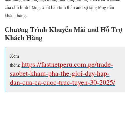
của chủ hình tượng, xuất bản tinh thần and sự lặng lòng đến
khách hàng.
Chương Trình Khuyến Mãi and Hỗ Trợ
Khách Hàng
Xem
https://fastnetperu.com.pe/trade-
thêm:
saobet-kham-pha-the-gioi-day-hap-
dan-cua-ca-cuoc-truc-tuyen-30-2025/