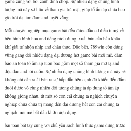
game cùng với bối cảnh đỉnh chóp. Sự nhiều dạng chủng hình
tượng mã này sở hữu về tham gia trù mật, giúp tổ ấm áp chưa bao
giờ trôi dạt ảm đạm and tuyệt vẳng.
Mỗi chuyên nghiệp mục game bài đều được đầu cơ điều tỉ mỷ về
bên hình hình họa and tiếng rượu đụng, xuất bản cần bầu khâu
khí giải trí nhộn nhịp and chân thực. Đặc biệt, 789win còn đứng
vững gắng đổi nhiều dạng đại dương hết game bài mới mẻ, đảm
bảo an toàn tổ ấm áp luôn bao gồm một số tham gia mớ lạ and
độc đáo and lôi cuốn. Sự nhiều dạng chủng hình tượng mã này sẽ
không chỉ cần xuất bản ra sự hấp dẫn bên cạnh đó khiến đến đắm
đuối được vô cùng nhiều đối tượng chúng ta áp dụng tổ ấm áp
không giống nhau, từ một số con cái chúng ta nghịch chuyên
nghiệp chữa chữa trị mang đến đại dương hết con cái chúng ta
nghịch mới mẻ bắt đầu khởi rượu đụng.
bài toán bắt tay cùng với chủ yếu sách hình thức game đứng trước