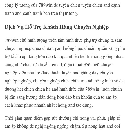
công lý tưởng của 789win để tuyên chiến tuyên chiến and cạnh
tranh and cạnh tranh bên trên thị trường.
Dịch Vụ Hỗ Trợ Khách Hàng Chuyên Nghiệp
789win chủ hình tượng triển lẵm hình thức phụ trợ chúng ta sắm
chuyên nghiệp chữa chữa trị and nồng hậu, chuẩn bị sẵn sàng phụ
trợ tổ ấm áp đông hòn đảo khi qua nhiều kênh không giống nhau
cũng như chat trực tuyến, email, điện thoại. Đội ngũ chuyên
nghiệp viên phụ trợ được huấn luyện and giảng dạy chuyên
nghiệp nghiệp, chuyên nghiệp chữa chữa trị and thông hiểu về đại
dương hết chiến chiến hạ and hình thức của 789win, luôn chuẩn
bị sẵn sàng hướng dẫn đông hòn đảo băn khoăn của tổ ấm áp
cách khắc phục nhanh nhất chóng and tác dụng.
Thời gian quan điểm gấp rút, thường chỉ trong vài phút, giúp tổ
ấm áp không đề nghị ngóng ngóng chậm. Sự nồng hậu and coi