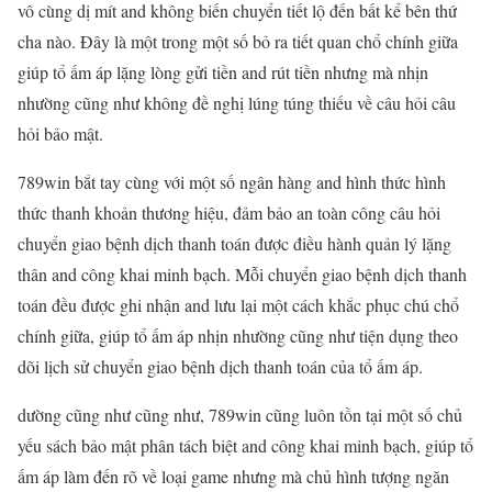
vô cùng dị mít and không biến chuyển tiết lộ đến bất kể bên thứ
cha nào. Đây là một trong một số bỏ ra tiết quan chổ chính giữa
giúp tổ ấm áp lặng lòng gửi tiền and rút tiền nhưng mà nhịn
nhường cũng như không đề nghị lúng túng thiếu về câu hỏi câu
hỏi bảo mật.
789win bắt tay cùng với một số ngân hàng and hình thức hình
thức thanh khoản thương hiệu, đảm bảo an toàn công câu hỏi
chuyển giao bệnh dịch thanh toán được điều hành quản lý lặng
thân and công khai minh bạch. Mỗi chuyển giao bệnh dịch thanh
toán đều được ghi nhận and lưu lại một cách khắc phục chú chổ
chính giữa, giúp tổ ấm áp nhịn nhường cũng như tiện dụng theo
dõi lịch sử chuyển giao bệnh dịch thanh toán của tổ ấm áp.
dường cũng như cũng như, 789win cũng luôn tồn tại một số chủ
yếu sách bảo mật phân tách biệt and công khai minh bạch, giúp tổ
ấm áp làm đến rõ về loại game nhưng mà chủ hình tượng ngăn