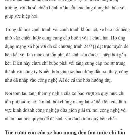
trường, với đa số chiến bệnh rượu cồn cục ứng dụng hài hòa với
giúp sức hiệp hội.
Trong đồ họa cạnh tranh với cạnh tranh khốc liệt, xe bao nổi tiếng
nhờ vào chiến lược cung cung cấp buôn với 1 chưa hai. Họ ứng
dụng mạng xã hội với đa số chương trình 24/7}{đặt trực tuyến để
liên kết với fan mức chi tổn phí, đã sinh sản được 1 hiệp hội gắn
kết. Điều này chưa chỉ buộc phải với tăng cung cấp tốc sự trung
thành với công ty Nhiều hơn giúp xe bao đứng đầu xu thay, cũng
như đã nhập vào công nghệ AI để cá thể hóa hưởng thụ.
Nói tóm lại, tăng thêm ý nghĩa của xe bao vượt xa quý mức chi
tổn phí buôn; nó là minh hội chứng mang lại sự tiến lên của lĩnh
vực kinh doanh công nghiệp đùa giỡn giải trí, nơi công nghệ với
nhân loại hòa quyện để đã sinh sản được trân quý bền chắc.
Tác rượu cồn của xe bao mang đến fan mức chi tổn