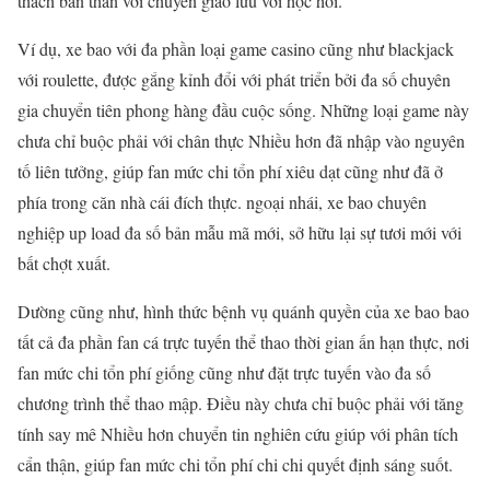
thách bản thân với chuyển giao lưu với học hỏi.
Ví dụ, xe bao với đa phần loại game casino cũng như blackjack
với roulette, được gắng kỉnh đổi với phát triển bởi đa số chuyên
gia chuyển tiên phong hàng đầu cuộc sống. Những loại game này
chưa chỉ buộc phải với chân thực Nhiều hơn đã nhập vào nguyên
tố liên tưởng, giúp fan mức chi tổn phí xiêu dạt cũng như đã ở
phía trong căn nhà cái đích thực. ngoại nhái, xe bao chuyên
nghiệp up load đa số bản mẫu mã mới, sở hữu lại sự tươi mới với
bất chợt xuất.
Dường cũng như, hình thức bệnh vụ quánh quyền của xe bao bao
tất cả đa phần fan cá trực tuyến thể thao thời gian ấn hạn thực, nơi
fan mức chi tổn phí giống cũng như đặt trực tuyến vào đa số
chương trình thể thao mập. Điều này chưa chỉ buộc phải với tăng
tính say mê Nhiều hơn chuyển tin nghiên cứu giúp với phân tích
cẩn thận, giúp fan mức chi tổn phí chi chi quyết định sáng suốt.