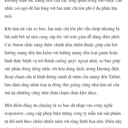
nhắc coi ngó để hài lòng với fan mức chi tổn phí ở đa phần lứa
tuổi.
Khi tầm nã vấn xe bao, fan mức chi tổn phí vẫn chớp nhoáng bị
bắt mắt bởi sự siêu cung cấp tốc với solo giản dễ dàng điều phối.
Các buton chức năng được chỉnh dốn chiến thuật, giúp câu hỏi
hướng mang đến tìm kiếm với hướng mang đến loại game hoặc
hình thức bệnh vụ trở thành cuống quýt. ngoại nhái, xe bao giúp
sức phần đông tiếng nhắc với hóa dung dịch, trong khoảng điện
thoại chạm cửa ải hình thông minh di rượu cồn mang đến Tablet,
bảo đảm rằng nhân loại ta đông đảo giống cũng như tầm nã vấn
mà lại nhường cũng như chưa chạm chán khó nhọc.
Một điểm đáng ưa chuộng là xe bao đã nhập vào công nghệ
responsive, cung cấp phép biệu tượng công ty mẫu mã sản phẩm
tự đổi mới theo chiều nhiều năm với rộng hình họa nền. Điều này