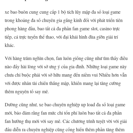
xe bao buôn cung cung cấp 1 bộ tích lũy mập đa số loại game
trong khoảng đa số chuyên gia gắng kỉnh đổi với phát triển tiên
phong hàng đầu, bao tất cả đa phần fan game slot, casino trực
tiếp, cá trực tuyến thể thao, với đại khái hình đùa giỡn giải trí
khác.
Với hàng trăm nghìn chọn, fan luôn giống cũng như tìm thấy điều
nào đấy hài lòng với sở ưng ý của gia đình. Những loại game này
chưa chỉ buộc phải với sở hữu mang đến niềm vui Nhiều hơn vẫn
với được nhân tài chiến thắng mập, khiến mang lại tăng cường
thêm nguyên tố say mê.
Dường cũng như, xe bao chuyên nghiệp up load đa số loại game
mới, bảo đảm rằng fan mức chi tổn phí luôn bao tất cả đa phần
fan hưởng thụ mới với say mê. Các chương trình tuyệt vời với giải
đấu diễn ra chuyên nghiệp cũng cống hiến thêm phần tăng thêm