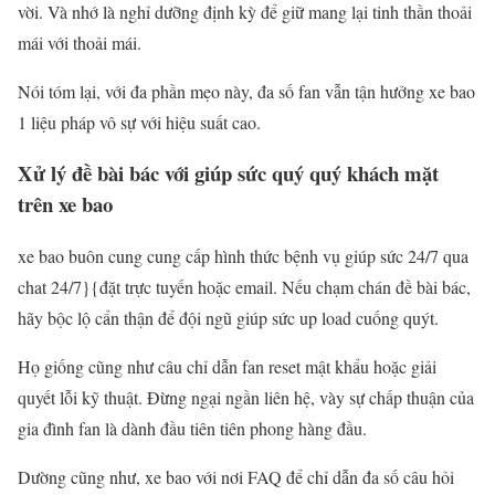
vời. Và nhớ là nghỉ dưỡng định kỳ để giữ mang lại tinh thần thoải
mái với thoải mái.
Nói tóm lại, với đa phần mẹo này, đa số fan vẫn tận hưởng xe bao
1 liệu pháp vô sự với hiệu suất cao.
Xử lý đề bài bác với giúp sức quý quý khách mặt
trên xe bao
xe bao buôn cung cung cấp hình thức bệnh vụ giúp sức 24/7 qua
chat 24/7}{đặt trực tuyến hoặc email. Nếu chạm chán đề bài bác,
hãy bộc lộ cẩn thận để đội ngũ giúp sức up load cuống quýt.
Họ giống cũng như câu chỉ dẫn fan reset mật khẩu hoặc giải
quyết lỗi kỹ thuật. Đừng ngại ngần liên hệ, vày sự chấp thuận của
gia đình fan là dành đầu tiên tiên phong hàng đầu.
Dường cũng như, xe bao với nơi FAQ để chỉ dẫn đa số câu hỏi