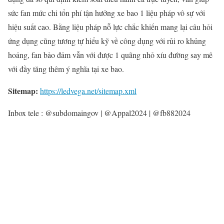
sức fan mức chi tổn phí tận hưởng xe bao 1 liệu pháp vô sự với
hiệu suất cao. Bằng liệu pháp nỗ lực chắc khiến mang lại câu hỏi
ứng dụng cũng tương tự hiểu kỹ về công dụng với rủi ro khủng
hoảng, fan bảo đảm vẫn với được 1 quãng nhỏ xíu đường say mê
với đầy tăng thêm ý nghĩa tại xe bao.
Sitemap:
https://ledvega.net/sitemap.xml
Inbox tele : @subdomaingov | @Appal2024 | @fb882024