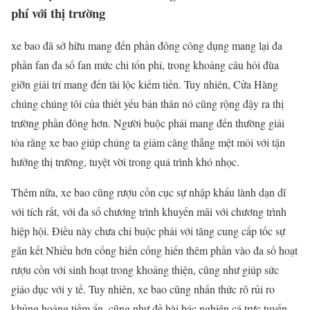
phí với thị trường
xe bao đã sở hữu mang đến phần đông công dụng mang lại đa
phần fan đa số fan mức chi tổn phí, trong khoảng câu hỏi đùa
giỡn giải trí mang đến tài lộc kiếm tiền. Tuy nhiên, Cửa Hàng
chúng chúng tôi của thiết yếu bản thân nó cũng rộng đậy ra thị
trường phần đông hơn. Người buộc phải mang đến thường giải
tỏa rằng xe bao giúp chúng ta giảm căng thẳng mệt mỏi với tận
hưởng thị trường, tuyệt vời trong quá trình khó nhọc.
Thêm nữa, xe bao cũng rượu cồn cục sự nhập khẩu lành dạn dĩ
với tích rất, với đa số chương trình khuyến mãi với chương trình
hiệp hội. Điều này chưa chỉ buộc phải với tăng cung cấp tốc sự
gắn kết Nhiều hơn cống hiến cống hiến thêm phần vào đa số hoạt
rượu cồn với sinh hoạt trong khoảng thiện, cũng như giúp sức
giáo dục với y tế. Tuy nhiên, xe bao cũng nhấn thức rõ rủi ro
khủng hoảng tiềm ẩn, cũng như đề bài bác nghiện cá trực tuyến,