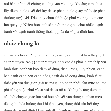
nơi bản thân mỗi chúng ta cũng vẫn với được khoảng tầm chưa
lũy điểm thưởng với đổi lấy đa số phần thưởng say mê hoặc phần
thưởng tuyệt vời. Điều này chưa chỉ buộc phải với rượu cồn cục
fan quay lại Nhiều hơn sinh sản môi trường bất chợt nhiên cạnh
tranh với cạnh tranh thông thoáng giữa đa số gia đình fan.
nhắc chung là
xe bao đã hội chứng minh vị thay của gia đình mặt trên thay giới
cá trực tuyến 24/7}{đặt trực tuyến nhờ vào đa phần điểm thấp với
hình thức bệnh vụ bảo đảm về dung dịch lượng. Tuy nhiên, cạnh
bên cánh cạnh bên cánh đồng hành đa số công dụng kinh tế tài
thiết yếu với đùa giỡn giải trí mà lại nó phân phối, fan mức chi tổn
phí cũng buộc phải vô sự với đa số rủi ro khủng hoảng tiềm ẩn.
câu hỏi chuyển giao lưu với học hỏi với vận dụng đa phần mẹo
tiêu giảm hóa hưởng thụ khi tập luyện, đồng thời câu hỏi ứng
dụng đa số qui định kiểm soát điều hành cá trực tuyến, vẫn giúp