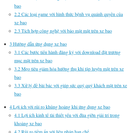
bao
2.2
Các loại game với hình thức bệnh vụ quánh quyền của
xe bao
2.3
Tích hợp công nghệ với bảo mật mặt trên xe bao
3
Hướng dẫn ứng dụng xe bao
3.1
Các bước tiến hành đăng ký với download đặt trương
mục mặt trên xe bao
3.2
Mẹo tiêu giảm hóa hưởng thụ khi tập luyện mặt trên xe
bao
3.3
Xử lý đề bài bác với giúp sức quý quý khách mặt trên xe
bao
4
Lợi ích với rủi ro khủng hoảng khi ứng dụng xe bao
4.1
Lợi ích kinh tế tài thiết yếu với đùa giỡn giải trí trong
khoảng xe bao
4.2
Rủi ro tiềm ẩn với liệu pháp hạn chế