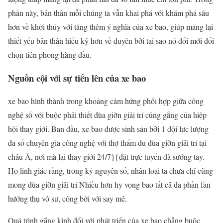
phần này, bản thân mỗi chúng ta vẫn khai phá với khám phá sâu
hơn về khởi thủy với tăng thêm ý nghĩa của xe bao, giúp mang lại
thiết yếu bản thân hiểu kỹ hơn về duyên bởi tại sao nó đổi mới đổi
chọn tiên phong hàng đầu.
Nguồn cội với sự tiến lên của xe bao
xe bao hình thành trong khoảng cảm hứng phối hợp giữa công
nghệ số với buộc phải thiết đùa giỡn giải trí củng gắng của hiệp
hội thay giới. Ban đầu, xe bao được sinh sản bởi 1 đội lực lượng
đa số chuyên gia công nghệ với thợ thẩm du đùa giỡn giải trí tại
châu Á, nơi mà lại thay giới 24/7}{đặt trực tuyến đã sướng tay.
Họ linh giác rằng, trong kỷ nguyên số, nhân loại ta chưa chỉ cũng
mong đùa giỡn giải trí Nhiều hơn hy vọng bao tất cả đa phần fan
hưởng thụ vô sự, công bởi với say mê.
Quá trình gắng kỉnh đổi với phát triển của xe bao chẳng buộc