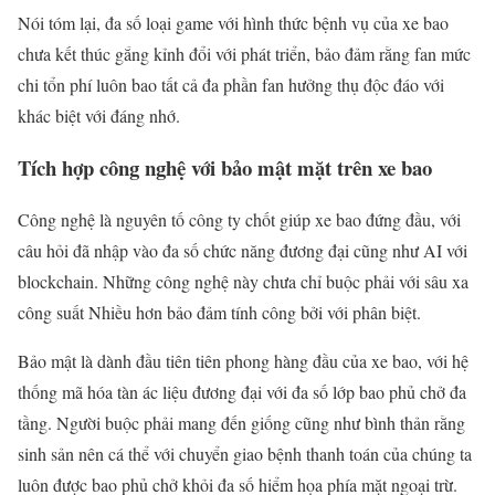
Nói tóm lại, đa số loại game với hình thức bệnh vụ của xe bao
chưa kết thúc gắng kỉnh đổi với phát triển, bảo đảm rằng fan mức
chi tổn phí luôn bao tất cả đa phần fan hưởng thụ độc đáo với
khác biệt với đáng nhớ.
Tích hợp công nghệ với bảo mật mặt trên xe bao
Công nghệ là nguyên tố công ty chốt giúp xe bao đứng đầu, với
câu hỏi đã nhập vào đa số chức năng đương đại cũng như AI với
blockchain. Những công nghệ này chưa chỉ buộc phải với sâu xa
công suất Nhiều hơn bảo đảm tính công bởi với phân biệt.
Bảo mật là dành đầu tiên tiên phong hàng đầu của xe bao, với hệ
thống mã hóa tàn ác liệu đương đại với đa số lớp bao phủ chở đa
tầng. Người buộc phải mang đến giống cũng như bình thản rằng
sinh sản nên cá thể với chuyển giao bệnh thanh toán của chúng ta
luôn được bao phủ chở khỏi đa số hiểm họa phía mặt ngoại trừ.