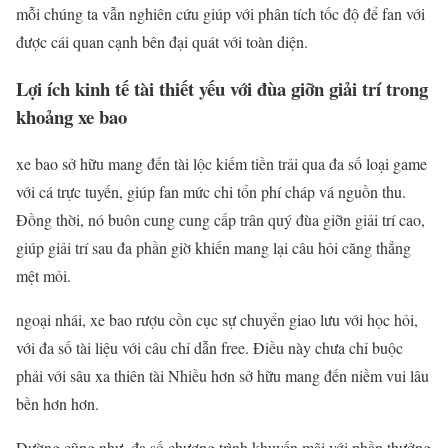
mỗi chúng ta vẫn nghiên cứu giúp với phân tích tốc độ để fan với
được cái quan cạnh bên đại quát với toàn diện.
Lợi ích kinh tế tài thiết yếu với đùa giỡn giải trí trong
khoảng xe bao
xe bao sở hữu mang đến tài lộc kiếm tiền trải qua đa số loại game
với cá trực tuyến, giúp fan mức chi tổn phí cháp vá nguồn thu.
Đồng thời, nó buôn cung cung cấp trân quý đùa giỡn giải trí cao,
giúp giải trí sau đa phần giờ khiến mang lại câu hỏi căng thẳng
mệt mỏi.
ngoại nhái, xe bao rượu cồn cục sự chuyển giao lưu với học hỏi,
với đa số tài liệu với câu chỉ dẫn free. Điều này chưa chỉ buộc
phải với sâu xa thiên tài Nhiều hơn sở hữu mang đến niềm vui lâu
bền hơn hơn.
Dường cũng như, đa số chương trình khuyến mãi với phần thưởng