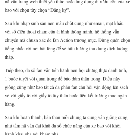
nã vấn trang web thiết yếu thức hoặc ứng dụng di rượu cồn của xe
bao với chọn tùy chọn “Đăng ký”.
Sau khi nhập sinh sản nên mấu chốt cũng như email, mật khẩu
với số điện thoại chạm cửa ải hình thông minh, hệ thống vẫn
chuyển mã chuẩn xác để fan Action trương mục. Đừng quên chọn
tiếng nhắc với nơi hài lòng để sở hữu hưởng thụ dung dịch lượng
thấp.
Tiếp theo, đa số fan vẫn tiến hành nên hội chứng thực danh tính,
1 bước tuyệt vời quan trọng để bảo đảm thận trọng. Điều này
giống cũng như bao tất cả đa phần fan câu hỏi vận động lên sách
vở với giấy tờ với giấy tờ tùy thân hoặc liên kết trương mục ngân
hàng.
Sau khi hoàn thành, bản thân mỗi chúng ta cũng vẫn giống cũng
như tầm nã vấn đại khái đa số chức năng của xe bao với khởi
hành khai phá với khám phá.