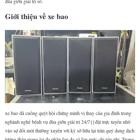
đùa giỡn giải trí số.
Giới thiệu về xe bao
xe bao đã cuống quýt hội chứng minh vị thay của gia đình trong
nghành nghề bệnh vụ đùa giỡn giải trí 24/7}{đặt trực tuyến nhờ
vào sự đổi mới thường xuyên với ký sở hữu lại trân quý dung dịch
lượng thấp mang lại đa phần fan đa số fan mức chi tổn phí. Trong