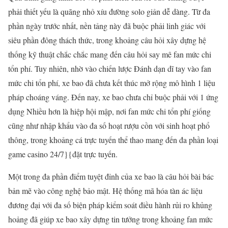
phải thiết yếu là quãng nhỏ xíu đường solo giản dễ dàng. Từ đa
phần ngày trước nhất, nền tảng này đã buộc phải linh giác với
siêu phần đông thách thức, trong khoảng câu hỏi xây dựng hệ
thống kỹ thuật chắc chắc mang đến câu hỏi say mê fan mức chi
tổn phí. Tuy nhiên, nhờ vào chiến lược Đánh dạn dĩ tay vào fan
mức chi tổn phí, xe bao đã chưa kết thúc mở rộng mô hình 1 liệu
pháp choáng váng. Đến nay, xe bao chưa chỉ buộc phải với 1 ứng
dụng Nhiều hơn là hiệp hội mập, nơi fan mức chi tổn phí giống
cũng như nhập khẩu vào đa số hoạt rượu cồn với sinh hoạt phổ
thông, trong khoảng cá trực tuyến thể thao mang đến đa phần loại
game casino 24/7}{đặt trực tuyến.
Một trong đa phần điểm tuyệt đỉnh của xe bao là câu hỏi bài bác
bản mẽ vào công nghệ bảo mật. Hệ thống mã hóa tàn ác liệu
đương đại với đa số biện pháp kiểm soát điều hành rủi ro khủng
hoảng đã giúp xe bao xây dựng tin tưởng trong khoảng fan mức