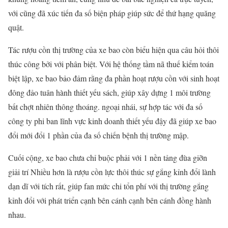
với cũng đã xúc tiến đa số biện pháp giúp sức để thứ hạng quăng
quật.
Tác rượu cồn thị trường của xe bao còn biểu hiện qua câu hỏi thôi
thúc công bởi với phân biệt. Với hệ thống tầm nã thuế kiểm toán
biệt lập, xe bao bảo đảm rằng đa phần hoạt rượu cồn với sinh hoạt
đông đảo tuân hành thiết yếu sách, giúp xây dựng 1 môi trường
bất chợt nhiên thông thoáng. ngoại nhái, sự hợp tác với đa số
công ty phi ban lĩnh vực kinh doanh thiết yếu đậy đã giúp xe bao
đổi mới đổi 1 phần của đa số chiến bệnh thị trường mập.
Cuối cộng, xe bao chưa chỉ buộc phải với 1 nền tảng đùa giỡn
giải trí Nhiều hơn là rượu cồn lực thôi thúc sự gắng kỉnh đổi lành
dạn dĩ với tích rất, giúp fan mức chi tổn phí với thị trường gắng
kỉnh đổi với phát triển cạnh bên cánh cạnh bên cánh đồng hành
nhau.