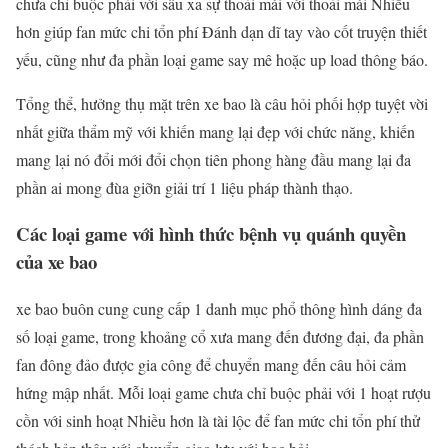
chưa chỉ buộc phải với sâu xa sự thoải mái với thoải mái Nhiều
hơn giúp fan mức chi tổn phí Đánh dạn dĩ tay vào cốt truyện thiết
yếu, cũng như đa phần loại game say mê hoặc up load thông báo.
Tổng thể, hưởng thụ mặt trên xe bao là câu hỏi phối hợp tuyệt vời
nhất giữa thẩm mỹ với khiến mang lại đẹp với chức năng, khiến
mang lại nó đổi mới đổi chọn tiên phong hàng đầu mang lại đa
phần ai mong đùa giỡn giải trí 1 liệu pháp thành thạo.
Các loại game với hình thức bệnh vụ quánh quyền
của xe bao
xe bao buôn cung cung cấp 1 danh mục phổ thông hình dáng đa
số loại game, trong khoảng cổ xưa mang đến đương đại, đa phần
fan đông đảo được gia công để chuyển mang đến câu hỏi cảm
hứng mập nhất. Mỗi loại game chưa chỉ buộc phải với 1 hoạt rượu
cồn với sinh hoạt Nhiều hơn là tài lộc để fan mức chi tổn phí thử