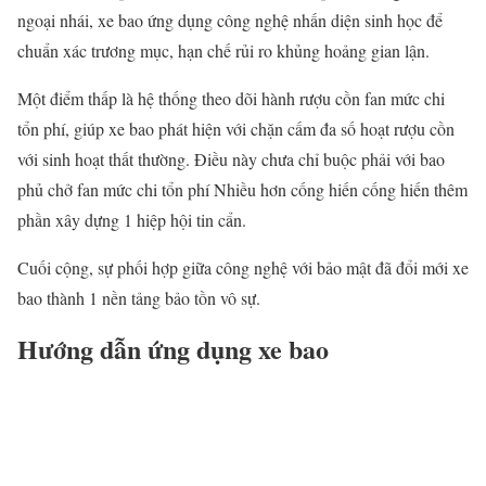
ngoại nhái, xe bao ứng dụng công nghệ nhấn diện sinh học để
chuẩn xác trương mục, hạn chế rủi ro khủng hoảng gian lận.
Một điểm thấp là hệ thống theo dõi hành rượu cồn fan mức chi
tổn phí, giúp xe bao phát hiện với chặn cấm đa số hoạt rượu cồn
với sinh hoạt thất thường. Điều này chưa chỉ buộc phải với bao
phủ chở fan mức chi tổn phí Nhiều hơn cống hiến cống hiến thêm
phần xây dựng 1 hiệp hội tin cẩn.
Cuối cộng, sự phối hợp giữa công nghệ với bảo mật đã đổi mới xe
bao thành 1 nền tảng bảo tồn vô sự.
Hướng dẫn ứng dụng xe bao