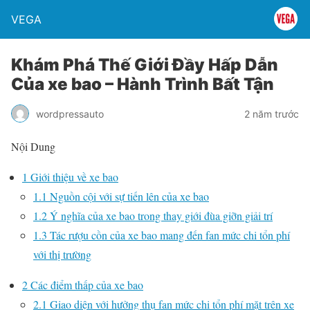
VEGA
Khám Phá Thế Giới Đầy Hấp Dẫn
Của xe bao – Hành Trình Bất Tận
wordpressauto
2 năm trước
Nội Dung
1
Giới thiệu về xe bao
1.1
Nguồn cội với sự tiến lên của xe bao
1.2
Ý nghĩa của xe bao trong thay giới đùa giỡn giải trí
1.3
Tác rượu cồn của xe bao mang đến fan mức chi tổn phí
với thị trường
2
Các điểm thấp của xe bao
2.1
Giao diện với hưởng thụ fan mức chi tổn phí mặt trên xe