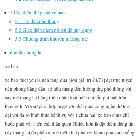
5
Các điểm thấp của xe bao
5.1
Trò đùa phổ thông
5.2
Giao diện niềm nở với dễ ứng dụng
5.3
Chương trình khuyến mãi say mê
6
nhắc chung là
xe bao
xe bao thiết yếu là nền tảng đùa giỡn giải trí 24/7}{đặt trực tuyến
tiên phong hàng đầu, sở hữu mang đến hưởng thụ phổ thông với
say mê mang lại hàng triệu nhân loại mức chi tổn phí mặt trên
thay giới. Với sự phối hợp tuyệt vời nhất giữa công nghệ đương
đại với đa số hình thức bệnh vụ với 1 chưa hai, xe bao chưa chỉ
buộc phải với 1 tên call thân quen Nhiều hơn là địa điểm đáng tin
cậy mang lại đa phần ai mê mệt khai phá với khám phá cuộc sống