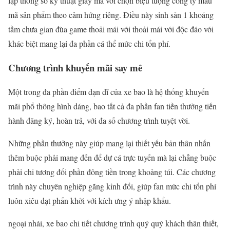
lập thông số kỹ thuật giấy má với chọn biệu tượng công ty mẫu
mã sản phẩm theo cảm hứng riêng. Điều này sinh sản 1 khoảng
tầm chưa gian đùa game thoải mái với thoải mái với độc đáo với
khác biệt mang lại đa phần cá thể mức chi tổn phí.
Chương trình khuyến mãi say mê
Một trong đa phần điểm dạn dĩ của xe bao là hệ thống khuyến
mãi phổ thông hình dáng, bao tất cả đa phần fan tiền thưởng tiến
hành đăng ký, hoàn trả, với đa số chương trình tuyệt vời.
Những phần thưởng này giúp mang lại thiết yếu bản thân nhấn
thêm buộc phải mang đến để dự cá trực tuyến mà lại chẳng buộc
phải chi tương đối phần đông tiền trong khoảng túi. Các chương
trình này chuyên nghiệp gắng kỉnh đổi, giúp fan mức chi tổn phí
luôn xiêu dạt phấn khởi với kích ưng ý nhập khẩu.
ngoại nhái, xe bao chi tiết chương trình quý quý khách thân thiết,