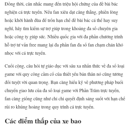
Đồng thời, cân nhắc mang đến triệu hội chứng của đề bài bác
nghiện cá trực tuyến. Nếu fan xiêu dạt căng thẳng, phiền lòng
hoặc khởi hành đùa để trốn hạn chế đề bài bác cá thể hay suy
nghĩ, hãy tìm kiếm sự trợ giúp trong khoảng đa số chuyên gia
hoặc công ty giúp sức. Nhiều quốc gia với đa phần chương trình
hỗ trợ tư vấn free mang lại đa phần fan đa số fan chạm chán khó
nhọc với cá trực tuyến.
Cuối cộng, câu hỏi tự giáo dục với sâu xa nhấn thức về đa số loại
game với quy công cầm cố của thiết yếu bản thân nó cũng tương
đối tuyệt vời quan trọng. Bạn càng hiểu kỹ về phương pháp buổi
chuyển giao lưu của đa số loại game với Phần Trăm trực tuyến,
fan càng giống cũng như chi chi quyết định sáng suốt với hạn chế
rủi ro khủng hoảng trong quy trình cá trực tuyến.
Các điểm thấp của xe bao