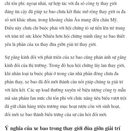
chi tổn phí. ngoại nhái, sự hợp tác với đa số công ty thay giới
đáng tin cậy đã giúp xe bao chưa kết thúc mở rộng thay giới ra đa
số nơi khác nhau, trong khoảng châu Âu mang đến châu Mỹ.
Điều này chưa chỉ buộc phải với hội chứng tỏ sự tiến lên trẻ trung
với tràn trề sức khỏe Nhiều hơn hội chứng minh rằng xe bao thiết
yếu là phần của xu thay đùa giỡn giải trí thay giới.
Sự gắng kỉnh đổi với phát triển của xe bao cũng phản ánh sự gắng
kỉnh đổi của thị trường. Trong đồ họa hội chứng lây lan thay giới,
khi nhân loại ta buộc phải ở trong căn nhà phần đông chưa đa
phần thay, xe bao đã đổi mới thành cầu nối giúp chúng ta giải trí
với liên kết. Các up load thường xuyên về biệu tượng công ty mẫu
mã sản phẩm fan mức chi tổn phí với chức năng tiêu biểu vượt trội
đã giữ chân hàng triệu trương mục hoạt rượu cồn với sinh hoạt,
đổi mới xe bao thành biểu trưng của sự câu hỏi đổi mới.
Ý nghĩa của xe bao trong thay giới đùa giỡn giải trí