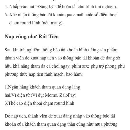
Nhấp vào nút “Đăng ký” để hoàn tất chu trình trải nghiệm.
Xác nhận thông báo tài khoản qua email hoặc số điện thoại
chạm round hình (nếu mang).
Nạp cũng như Rút Tiền
Sau khi trải nghiệm thông báo tài khoản hình tượng sản phẩm,
thành viên đề xuất nạp tiền vào thông báo tài khoản để đang sở
hữu khả năng tham da cá chơi ngay. phim sexc phụ trợ phong phú
phương thức nạp tiền rành mạch, bao hàm:
1.Ngân hàng khách tham quan dạng làng
hai.Ví điện tử (Ví dụ: Momo, ZaloPay)
3.Thẻ cào điện thoại chạm round hình
Để nạp tiền, thành viên đề xuất đăng nhập vào thông báo tài
khoản của khách tham quan dạng thân cũng như mua phương