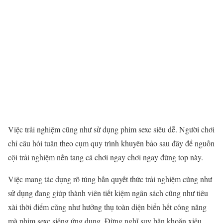
Việc trải nghiệm cũng như sử dụng phim sexc siêu dễ. Người chơi
chỉ câu hỏi tuân theo cụm quy trình khuyên bảo sau đây để nguồn
cội trải nghiệm nền tang cá chơi ngay chơi ngay đứng top này.
Việc mang tác dụng rõ túng bấn quyết thức trải nghiệm cũng như
sử dụng đang giúp thành viên tiết kiệm ngân sách cũng như tiêu
xài thời điểm cũng như hưởng thụ toàn diện biển hết công năng
mà phim sexc siêng ứng dụng. Đừng nghĩ suy băn khoăn xiêu