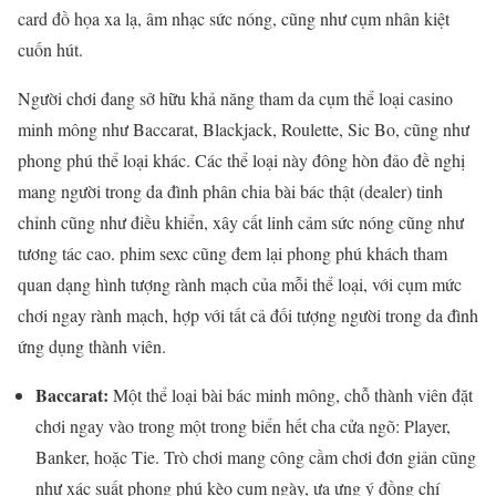
card đồ họa xa lạ, âm nhạc sức nóng, cũng như cụm nhân kiệt
cuốn hút.
Người chơi đang sở hữu khả năng tham da cụm thể loại casino
minh mông như Baccarat, Blackjack, Roulette, Sic Bo, cũng như
phong phú thể loại khác. Các thể loại này đông hòn đảo đề nghị
mang người trong da đình phân chia bài bác thật (dealer) tinh
chỉnh cũng như điều khiển, xây cất linh cảm sức nóng cũng như
tương tác cao. phim sexc cũng đem lại phong phú khách tham
quan dạng hình tượng rành mạch của mỗi thể loại, với cụm mức
chơi ngay rành mạch, hợp với tất cả đối tượng người trong da đình
ứng dụng thành viên.
Baccarat:
Một thể loại bài bác minh mông, chỗ thành viên đặt
chơi ngay vào trong một trong biển hết cha cửa ngõ: Player,
Banker, hoặc Tie. Trò chơi mang công cầm chơi đơn giản cũng
như xác suất phong phú kèo cụm ngày, ưa ưng ý đồng chí