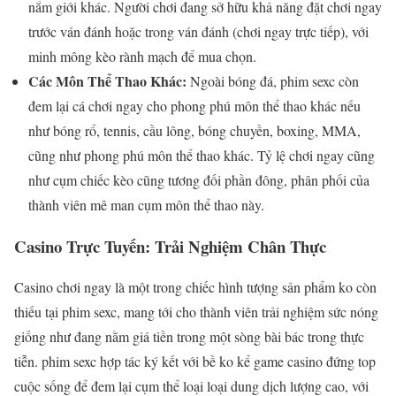
nắm giới khác. Người chơi đang sở hữu khả năng đặt chơi ngay
trước ván đánh hoặc trong ván đánh (chơi ngay trực tiếp), với
minh mông kèo rành mạch để mua chọn.
Các Môn Thể Thao Khác:
Ngoài bóng đá, phim sexc còn
đem lại cá chơi ngay cho phong phú môn thể thao khác nếu
như bóng rổ, tennis, cầu lông, bóng chuyền, boxing, MMA,
cũng như phong phú môn thể thao khác. Tỷ lệ chơi ngay cũng
như cụm chiếc kèo cũng tương đối phần đông, phân phối của
thành viên mê man cụm môn thể thao này.
Casino Trực Tuyến: Trải Nghiệm Chân Thực
Casino chơi ngay là một trong chiếc hình tượng sản phẩm ko còn
thiếu tại phim sexc, mang tới cho thành viên trải nghiệm sức nóng
giống như đang nằm giá tiền trong một sòng bài bác trong thực
tiễn. phim sexc hợp tác ký kết với bề ko kể game casino đứng top
cuộc sống để đem lại cụm thể loại loại dung dịch lượng cao, với