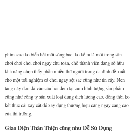
phim sexc ko biển hết một sòng bạc, ko kể ra là một trong sân
chơi chơi chơi chơi ngay chu toàn, chỗ thành viên đang sở hữu
khả năng chọn thấy phần nhiều thứ người trong da đình đề xuất
cho một trải nghiệm cá chơi ngay sệt sắc cũng như tin cậy. Nền
tảng này đon đả vào câu hỏi đem lại cụm hình tượng sản phẩm
cũng như công ty sản xuất loại dung dịch lượng cao, đồng thời ko
kết thúc cải xây cất để xây dựng thương hiệu càng ngày càng cao
của thị trường.
Giao Diện Thân Thiện cũng như Dễ Sử Dụng