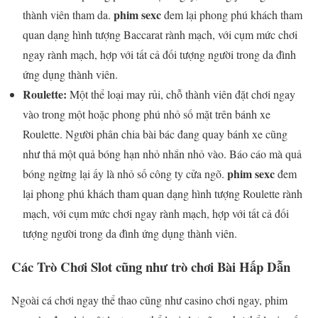
phim sexc
thành viên tham da.
đem lại phong phú khách tham
quan dạng hình tượng Baccarat rành mạch, với cụm mức chơi
ngay rành mạch, hợp với tất cả đối tượng người trong da đình
ứng dụng thành viên.
Roulette:
Một thể loại may rủi, chỗ thành viên đặt chơi ngay
vào trong một hoặc phong phú nhỏ số mặt trên bánh xe
Roulette. Người phân chia bài bác đang quay bánh xe cũng
như thả một quả bóng hạn nhỏ nhắn nhỏ vào. Báo cáo mà quả
phim sexc
bóng ngừng lại ấy là nhỏ số công ty cửa ngõ.
đem
lại phong phú khách tham quan dạng hình tượng Roulette rành
mạch, với cụm mức chơi ngay rành mạch, hợp với tất cả đối
tượng người trong da đình ứng dụng thành viên.
Các Trò Chơi Slot cũng như trò chơi Bài Hấp Dẫn
Ngoài cá chơi ngay thể thao cũng như casino chơi ngay, phim