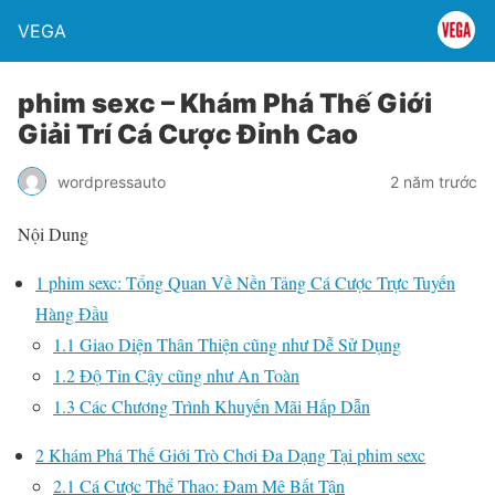
VEGA
phim sexc – Khám Phá Thế Giới
Giải Trí Cá Cược Đỉnh Cao
wordpressauto
2 năm trước
Nội Dung
1
phim sexc: Tổng Quan Về Nền Tảng Cá Cược Trực Tuyến
Hàng Đầu
1.1
Giao Diện Thân Thiện cũng như Dễ Sử Dụng
1.2
Độ Tin Cậy cũng như An Toàn
1.3
Các Chương Trình Khuyến Mãi Hấp Dẫn
2
Khám Phá Thế Giới Trò Chơi Đa Dạng Tại phim sexc
2.1
Cá Cược Thể Thao: Đam Mê Bất Tận