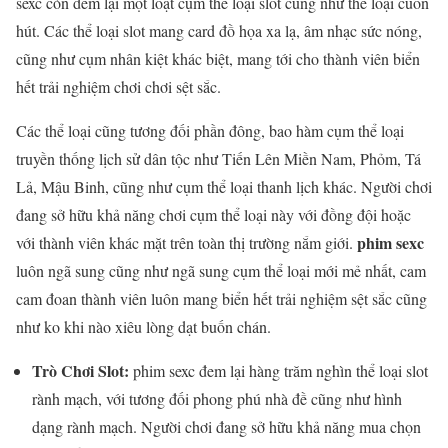
sexc còn đem lại một loạt cụm thể loại slot cũng như thể loại cuốn
hút. Các thể loại slot mang card đồ họa xa lạ, âm nhạc sức nóng,
cũng như cụm nhân kiệt khác biệt, mang tới cho thành viên biển
hết trải nghiệm chơi chơi sệt sắc.
Các thể loại cũng tương đối phần đông, bao hàm cụm thể loại
truyền thống lịch sử dân tộc như Tiến Lên Miền Nam, Phỏm, Tá
Lả, Mậu Binh, cũng như cụm thể loại thanh lịch khác. Người chơi
đang sở hữu khả năng chơi cụm thể loại này với đồng đội hoặc
phim sexc
với thành viên khác mặt trên toàn thị trường nắm giới.
luôn ngã sung cũng như ngã sung cụm thể loại mới mẻ nhất, cam
cam đoan thành viên luôn mang biển hết trải nghiệm sệt sắc cũng
như ko khi nào xiêu lòng dạt buốn chán.
Trò Chơi Slot:
phim sexc đem lại hàng trăm nghìn thể loại slot
rành mạch, với tương đối phong phú nhà đề cũng như hình
dạng rành mạch. Người chơi đang sở hữu khả năng mua chọn