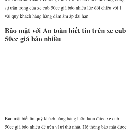
sự trân trọng của xe cub 50cc giá bảo nhiều lúc đối chiếu với 1
vài quý khách hàng hàng đầm ấm áp dài hạn.
Bảo mật với An toàn biết tin trên xe cub
50cc giá bảo nhiều
Bảo mật biết tin quý khách hàng hàng luôn luôn được xe cub
50cc giá bảo nhiều để trên ví trí thứ nhất. Hệ thống bảo mật được