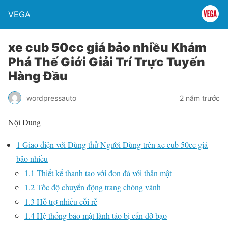
VEGA
xe cub 50cc giá bảo nhiều Khám
Phá Thế Giới Giải Trí Trực Tuyến
Hàng Đầu
wordpressauto
2 năm trước
Nội Dung
1
Giao diện với Dùng thử Người Dùng trên xe cub 50cc giá
bảo nhiều
1.1
Thiết kế thanh tao với đon đả với thân mật
1.2
Tốc độ chuyển động trang chóng vánh
1.3
Hỗ trợ nhiều cỗi rễ
1.4
Hệ thống bảo mật lành táo bị cắn dở bạo