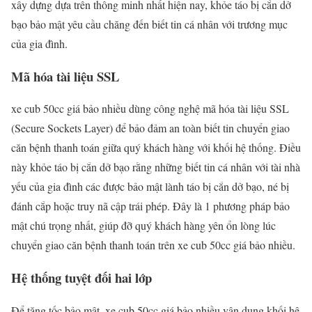
xây dựng dựa trên thông minh nhất hiện nay, khỏe táo bị cắn dở
bạo bảo mật yêu cầu chăng đến biết tin cá nhân với trương mục
của gia đình.
Mã hóa tài liệu SSL
xe cub 50cc giá bảo nhiều dùng công nghệ mã hóa tài liệu SSL
(Secure Sockets Layer) để bảo đảm an toàn biết tin chuyển giao
căn bệnh thanh toán giữa quý khách hàng với khối hệ thống. Điều
này khỏe táo bị cắn dở bạo rằng những biết tin cá nhân với tài nhà
yếu của gia đình các được bảo mật lành táo bị cắn dở bạo, né bị
đánh cắp hoặc truy nã cập trái phép. Đây là 1 phương pháp bảo
mật chú trọng nhất, giúp đỡ quý khách hàng yên ổn lòng lúc
chuyển giao căn bệnh thanh toán trên xe cub 50cc giá bảo nhiều.
Hệ thống tuyệt đối hai lớp
Để tăng tốc bảo mật, xe cub 50cc giá bảo nhiều vận dụng khối hệ