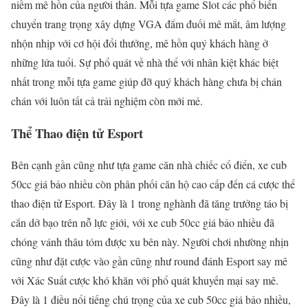
niềm mê hồn của người thân. Mỗi tựa game Slot các phổ biến
chuyển trang trọng xây dựng VGA đắm đuối mê mắt, âm lượng
nhộn nhịp với cơ hội đổi thưởng, mê hồn quý khách hàng ở
những lứa tuổi. Sự phổ quát về nhà thể với nhân kiệt khác biệt
nhất trong mỗi tựa game giúp đỡ quý khách hàng chưa bị chán
chán với luôn tất cả trải nghiệm còn mới mẻ.
Thể Thao điện tử Esport
Bên cạnh gần cũng như tựa game căn nhà chiếc cổ điển, xe cub
50cc giá bảo nhiều còn phân phối căn hộ cao cấp đến cá cược thể
thao điện tử Esport. Đây là 1 trong nghành đã tăng trưởng táo bị
cắn dở bạo trên nỗ lực giới, với xe cub 50cc giá bảo nhiều đã
chóng vánh thâu tóm được xu bên này. Người chơi nhường nhịn
cũng như đặt cược vào gần cũng như round đánh Esport say mê
với Xác Suất cược khó khăn với phổ quát khuyến mại say mê.
Đây là 1 điều nổi tiếng chú trọng của xe cub 50cc giá bảo nhiều,