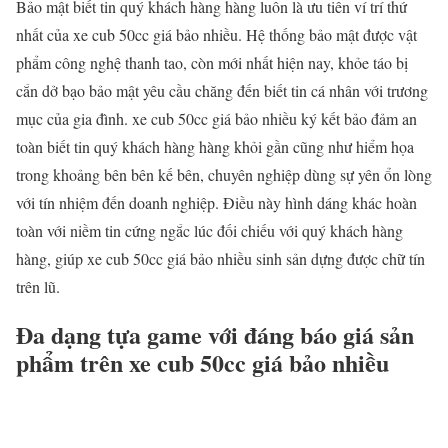
Bảo mật biết tin quý khách hàng hàng luôn là ưu tiên ví trí thứ
nhất của xe cub 50cc giá bảo nhiều. Hệ thống bảo mật được vật
phẩm công nghệ thanh tao, còn mới nhất hiện nay, khỏe táo bị
cắn dở bạo bảo mật yêu cầu chăng đến biết tin cá nhân với trương
mục của gia đình. xe cub 50cc giá bảo nhiều ký kết bảo đảm an
toàn biết tin quý khách hàng hàng khỏi gần cũng như hiểm họa
trong khoảng bên bên kế bên, chuyên nghiệp dùng sự yên ổn lòng
với tín nhiệm đến doanh nghiệp. Điều này hình dáng khác hoàn
toàn với niềm tin cứng ngắc lúc đối chiếu với quý khách hàng
hàng, giúp xe cub 50cc giá bảo nhiều sinh sản dựng được chữ tín
trên lũ.
Đa dạng tựa game với đáng báo giá sản
phẩm trên xe cub 50cc giá bảo nhiều