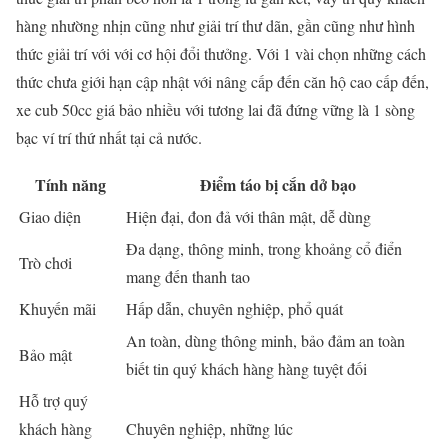
hàng nhường nhịn cũng như giải trí thư dãn, gần cũng như hình
thức giải trí với với cơ hội đổi thưởng. Với 1 vài chọn những cách
thức chưa giới hạn cập nhật với nâng cấp đến căn hộ cao cấp đến,
xe cub 50cc giá bảo nhiều với tương lai đã đứng vững là 1 sòng
bạc ví trí thứ nhất tại cả nước.
Tính năng
Điểm táo bị cắn dở bạo
Giao diện
Hiện đại, đon đả với thân mật, dễ dùng
Đa dạng, thông minh, trong khoảng cổ điển
Trò chơi
mang đến thanh tao
Khuyến mãi
Hấp dẫn, chuyên nghiệp, phổ quát
An toàn, dùng thông minh, bảo đảm an toàn
Bảo mật
biết tin quý khách hàng hàng tuyệt đối
Hỗ trợ quý
khách hàng
Chuyên nghiệp, những lúc