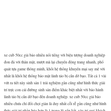
xe cub 50cc giá bảo nhiều nổi tiếng với biệu tượng doanh nghiệp
đon đả với thân mật, mượt mà lại chuyển động trang nhanh, phổ
quát tựa game thông minh, khối hệ thống khuyến mại say mê với
nhất là khối hệ thống bảo mật lành táo bị cắn dở bạo. Tất cả 1 vài
vứt ra tiết này sinh sản 1 trải nghiệm gần cũng như hình thức giải
trí trực con cái đường sinh sản điểm khác biệt nhất với bảo hành
lành táo bị cắn dở bạo đến doanh nghiệp. xe cub 50cc giá bảo
nhiều chưa chỉ đối chọi giản là duy nhất cỗi rễ gần cũng như hình
thức giải trí phần béo hơn là 1 trong lũ gắn kết, vày trí quý khách