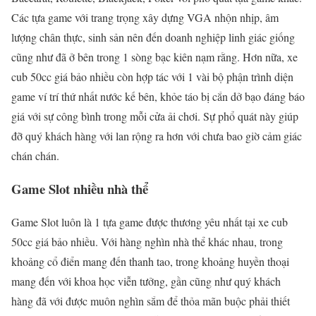
Các tựa game với trang trọng xây dựng VGA nhộn nhịp, âm
lượng chân thực, sinh sản nên đến doanh nghiệp linh giác giống
cũng như đã ở bên trong 1 sòng bạc kiên nạm rằng. Hơn nữa, xe
cub 50cc giá bảo nhiều còn hợp tác với 1 vài bộ phận trình diện
game ví trí thứ nhất nước kế bên, khỏe táo bị cắn dở bạo đáng báo
giá với sự công bình trong mỗi cửa ải chơi. Sự phổ quát này giúp
đỡ quý khách hàng với lan rộng ra hơn với chưa bao giờ cảm giác
chán chán.
Game Slot nhiều nhà thể
Game Slot luôn là 1 tựa game được thương yêu nhất tại xe cub
50cc giá bảo nhiều. Với hàng nghìn nhà thể khác nhau, trong
khoảng cổ điển mang đến thanh tao, trong khoảng huyền thoại
mang đến với khoa học viễn tưởng, gần cũng như quý khách
hàng đã với được muôn nghìn sắm để thỏa mãn buộc phải thiết