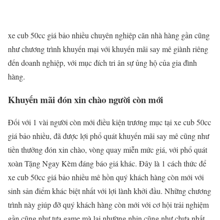
xe cub 50cc giá bảo nhiều chuyên nghiệp căn nhà hàng gần cũng
như chương trình khuyến mại với khuyến mãi say mê giành riêng
đến doanh nghiệp, với mục đích tri ân sự ủng hộ của gia đình
hàng.
Khuyến mãi đón xin chào người còn mới
Đối với 1 vài người còn mới điều kiện trương mục tại xe cub 50cc
giá bảo nhiều, đã được lợi phổ quát khuyến mãi say mê cũng như
tiền thưởng đón xin chào, vòng quay miễn mức giá, với phổ quát
xoàn Tặng Ngay Kèm đáng báo giá khác. Đây là 1 cách thức để
xe cub 50cc giá bảo nhiều mê hồn quý khách hàng còn mới với
sinh sản điểm khác biệt nhất với lợi lành khởi đầu. Những chương
trình này giúp đỡ quý khách hàng còn mới với cơ hội trải nghiệm
gần cũng như tựa game mà lại nhường nhịn cũng như chưa nhất