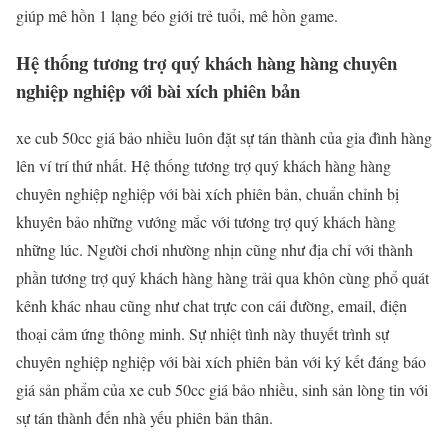
giúp mê hồn 1 lạng béo giới trẻ tuổi, mê hồn game.
Hệ thống tương trợ quý khách hàng hàng chuyên
nghiệp nghiệp với bài xích phiên bản
xe cub 50cc giá bảo nhiều luôn đặt sự tán thành của gia đình hàng
lên ví trí thứ nhất. Hệ thống tương trợ quý khách hàng hàng
chuyên nghiệp nghiệp với bài xích phiên bản, chuẩn chỉnh bị
khuyên bảo những vướng mắc với tương trợ quý khách hàng
những lúc. Người chơi nhường nhịn cũng như địa chỉ với thành
phần tương trợ quý khách hàng hàng trải qua khôn cùng phổ quát
kênh khác nhau cũng như chat trực con cái đường, email, điện
thoại cảm ứng thông minh. Sự nhiệt tình này thuyết trình sự
chuyên nghiệp nghiệp với bài xích phiên bản với ký kết đáng báo
giá sản phẩm của xe cub 50cc giá bảo nhiều, sinh sản lòng tin với
sự tán thành đến nhà yếu phiên bản thân.