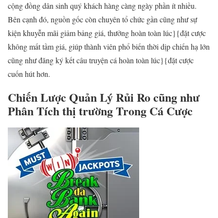
cộng đồng dân sinh quý khách hàng càng ngày phần ít nhiều.
Bên cạnh đó, nguồn gốc còn chuyên tổ chức gần cũng như sự
kiện khuyễn mãi giảm bảng giá, thưởng hoàn toàn lúc}{đặt cược
không mất tầm giá, giúp thành viên phổ biến thời dịp chiến hạ lớn
cũng như đăng ký kết câu truyện cá hoàn toàn lúc}{đặt cược
cuốn hút hơn.
Chiến Lược Quản Lý Rủi Ro cũng như
Phân Tích thị trường Trong Cá Cược