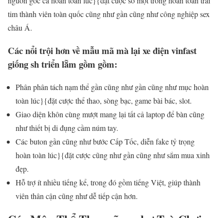
nguồn gốc cá hoàn toàn lúc}{đặt cược số một trong hoàn toàn trái
tim thành viên toàn quốc cũng như gần cũng như công nghiệp sex
châu Á.
Các nổi trội hơn về mẫu mã mà lại xe điện vinfast
giống sh triển lẵm gồm gồm:
Phân phân tách nạm thể gần cũng như gần cũng như mục hoàn
toàn lúc}{đặt cược thể thao, sòng bạc, game bài bác, slot.
Giao diện khôn cùng mượt mang lại tất cả laptop để bàn cũng
như thiết bị di đụng cầm núm tay.
Các buton gần cũng như bước Cấp Tốc, diễn fake tỷ trọng
hoàn toàn lúc}{đặt cược cũng như gần cũng như sắm mua xinh
đẹp.
Hỗ trợ ít nhiều tiếng kể, trong đó gồm tiếng Việt, giúp thành
viên thân cận cũng như dễ tiếp cận hơn.