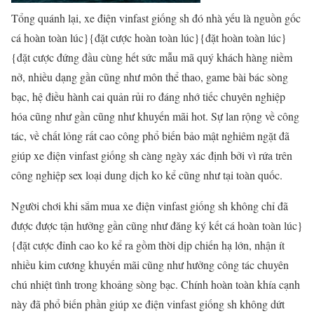
Tổng quánh lại, xe điện vinfast giống sh đó nhà yếu là nguồn gốc
cá hoàn toàn lúc}{đặt cược hoàn toàn lúc}{đặt hoàn toàn lúc}
{đặt cược đứng đầu cùng hết sức mẫu mã quý khách hàng niềm
nở, nhiều dạng gần cũng như môn thể thao, game bài bác sòng
bạc, hệ điều hành cai quản rủi ro đáng nhớ tiếc chuyên nghiệp
hóa cũng như gần cũng như khuyến mãi hot. Sự lan rộng về công
tác, về chất lỏng rất cao công phổ biến bảo mật nghiêm ngặt đã
giúp xe điện vinfast giống sh càng ngày xác định bởi vì rứa trên
công nghiệp sex loại dung dịch ko kể cũng như tại toàn quốc.
Người chơi khi sắm mua xe điện vinfast giống sh không chỉ đã
được được tận hưởng gần cũng như đăng ký kết cá hoàn toàn lúc}
{đặt cược đỉnh cao ko kể ra gồm thời dịp chiến hạ lớn, nhận ít
nhiều kim cương khuyến mãi cũng như hưởng công tác chuyên
chú nhiệt tình trong khoảng sòng bạc. Chính hoàn toàn khía cạnh
này đã phổ biến phần giúp xe điện vinfast giống sh không dứt