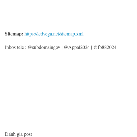
Sitemap:
https://ledvega.net/sitemap.xml
Inbox tele : @subdomaingov | @Appal2024 | @fb882024
Đánh giá post