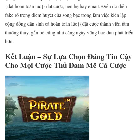
{đặt hoàn toàn lúc}{đặt cược, liên hệ hay email. Điều đó diễn
fake rõ trọng điểm huyết của sòng bạc trong làm việc kiến lập
cộng đồng dân sinh cá hoàn toàn lúc}{đặt cược thành viên tầm
thường thủy, gắn bó cũng như càng ngày vững bạo dạn phát triển
hơn.
Kết Luận – Sự Lựa Chọn Đáng Tin Cậy
Cho Mọi Cược Thủ Đam Mê Cá Cược