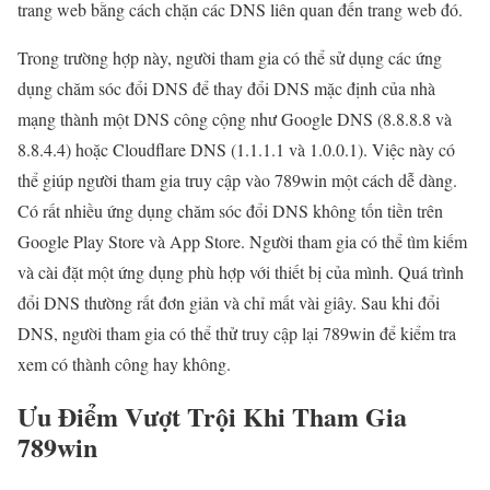
trang web bằng cách chặn các DNS liên quan đến trang web đó.
Trong trường hợp này, người tham gia có thể sử dụng các ứng
dụng chăm sóc đổi DNS để thay đổi DNS mặc định của nhà
mạng thành một DNS công cộng như Google DNS (8.8.8.8 và
8.8.4.4) hoặc Cloudflare DNS (1.1.1.1 và 1.0.0.1). Việc này có
thể giúp người tham gia truy cập vào 789win một cách dễ dàng.
Có rất nhiều ứng dụng chăm sóc đổi DNS không tốn tiền trên
Google Play Store và App Store. Người tham gia có thể tìm kiếm
và cài đặt một ứng dụng phù hợp với thiết bị của mình. Quá trình
đổi DNS thường rất đơn giản và chỉ mất vài giây. Sau khi đổi
DNS, người tham gia có thể thử truy cập lại 789win để kiểm tra
xem có thành công hay không.
Ưu Điểm Vượt Trội Khi Tham Gia
789win