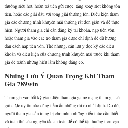
thưởng siêu hot, hoàn trả tiền gửi cược, tặng xoay slot không tốn
tiền, hoặc các giải đấu với tổng giải thưởng lớn. Điều kiện tham
gia các chương trình khuyến mãi thường rất đơn giản và dễ thực
hiện. Người tham gia chỉ cần đăng ký tài khoản, nạp tiền vốn,
hoặc tham gia vào các trò tham gia được chỉ định để đủ hướng
dẫn cách nạp tiền vốn. Thế nhưng, cần lưu ý đọc kỹ các điều
khoản và điều kiện của chương trình khuyến mãi trước khi tham
gia để tránh những hiểu lầm không đáng có.
Những Lưu Ý Quan Trọng Khi Tham
Gia 789win
Tham gia vào bất kỳ giao diện tham gia game mạng tham gia cá
gửi cược uy tín nào cũng tiềm ẩn những rủi ro nhất định. Do đó,
người tham gia cần trang bị cho mình những kiến thức cần thiết
và tuân thủ các nguyên tắc an toàn để có thể tận hưởng trọn vẹn