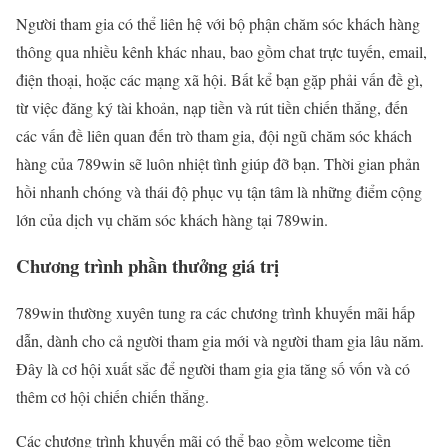
Người tham gia có thể liên hệ với bộ phận chăm sóc khách hàng
thông qua nhiều kênh khác nhau, bao gồm chat trực tuyến, email,
điện thoại, hoặc các mạng xã hội. Bất kể bạn gặp phải vấn đề gì,
từ việc đăng ký tài khoản, nạp tiền và rút tiền chiến thắng, đến
các vấn đề liên quan đến trò tham gia, đội ngũ chăm sóc khách
hàng của 789win sẽ luôn nhiệt tình giúp đỡ bạn. Thời gian phản
hồi nhanh chóng và thái độ phục vụ tận tâm là những điểm cộng
lớn của dịch vụ chăm sóc khách hàng tại 789win.
Chương trình phần thưởng giá trị
789win thường xuyên tung ra các chương trình khuyến mãi hấp
dẫn, dành cho cả người tham gia mới và người tham gia lâu năm.
Đây là cơ hội xuất sắc để người tham gia gia tăng số vốn và có
thêm cơ hội chiến chiến thắng.
Các chương trình khuyến mãi có thể bao gồm welcome tiền