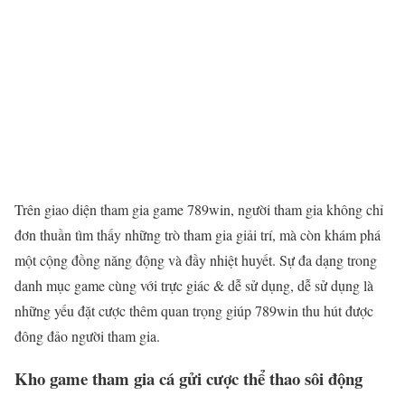
Trên giao diện tham gia game 789win, người tham gia không chỉ
đơn thuần tìm thấy những trò tham gia giải trí, mà còn khám phá
một cộng đồng năng động và đầy nhiệt huyết. Sự đa dạng trong
danh mục game cùng với trực giác & dễ sử dụng, dễ sử dụng là
những yếu đặt cược thêm quan trọng giúp 789win thu hút được
đông đảo người tham gia.
Kho game tham gia cá gửi cược thể thao sôi động