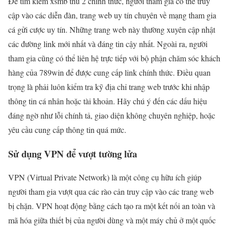
Để tìm kiếm xsmb thu 2 chính thức, người tham gia có thể truy
cập vào các diễn đàn, trang web uy tín chuyên về mạng tham gia
cá gửi cược uy tín. Những trang web này thường xuyên cập nhật
các đường link mới nhất và đáng tin cậy nhất. Ngoài ra, người
tham gia cũng có thể liên hệ trực tiếp với bộ phận chăm sóc khách
hàng của 789win để được cung cấp link chính thức. Điều quan
trọng là phải luôn kiểm tra kỹ địa chỉ trang web trước khi nhập
thông tin cá nhân hoặc tài khoản. Hãy chú ý đến các dấu hiệu
đáng ngờ như lỗi chính tả, giao diện không chuyên nghiệp, hoặc
yêu cầu cung cấp thông tin quá mức.
Sử dụng VPN để vượt tường lửa
VPN (Virtual Private Network) là một công cụ hữu ích giúp
người tham gia vượt qua các rào cản truy cập vào các trang web
bị chặn. VPN hoạt động bằng cách tạo ra một kết nối an toàn và
mã hóa giữa thiết bị của người dùng và một máy chủ ở một quốc