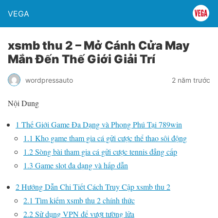
VEGA
xsmb thu 2 – Mở Cánh Cửa May
Mắn Đến Thế Giới Giải Trí
wordpressauto
2 năm trước
Nội Dung
1
Thế Giới Game Đa Dạng và Phong Phú Tại 789win
1.1
Kho game tham gia cá gửi cược thể thao sôi động
1.2
Sòng bài tham gia cá gửi cược tennis đẳng cấp
1.3
Game slot đa dạng và hấp dẫn
2
Hướng Dẫn Chi Tiết Cách Truy Cập xsmb thu 2
2.1
Tìm kiếm xsmb thu 2 chính thức
2.2
Sử dụng VPN để vượt tường lửa