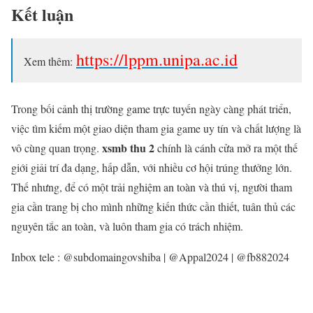
Kết luận
https://lppm.unipa.ac.id
Xem thêm:
Trong bối cảnh thị trường game trực tuyến ngày càng phát triển,
việc tìm kiếm một giao diện tham gia game uy tín và chất lượng là
xsmb thu 2
vô cùng quan trọng.
chính là cánh cửa mở ra một thế
giới giải trí đa dạng, hấp dẫn, với nhiều cơ hội trúng thưởng lớn.
Thế nhưng, để có một trải nghiệm an toàn và thú vị, người tham
gia cần trang bị cho mình những kiến thức cần thiết, tuân thủ các
nguyên tắc an toàn, và luôn tham gia có trách nhiệm.
Inbox tele : @subdomaingovshiba | @Appal2024 | @fb882024